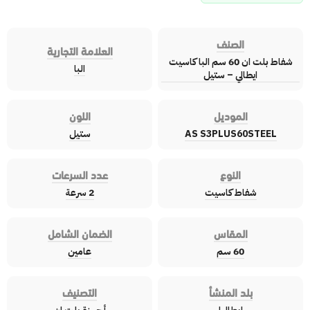
الصنف
العلامة التجارية
شفاط بلت ان 60 سم البا كاسيت
البا
ايطالي – ستيل
الموديل
اللون
AS S3PLUS60STEEL
ستيل
النوع
عدد السرعات
شفاط كاسيت
2 سرعة
المقاس
الضمان الشامل
60 سم
عامين
بلد المنشأ
التصنيف