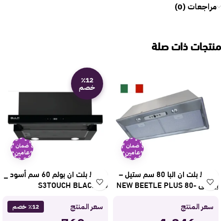
مراجعات (0)
منتجات ذات صلة
٪12
خصم
ضمان
ضمان
عامين
عامين
شفاط بلت ان البا 80 سم ستيل –
شفاط بلت ان بولم 60 سم أسود _
إيطالي NEW BEETLE PLUS 80-
S3TOUCH BLACK-60
2
سعر المنتج
سعر المنتج
٪12 خصم