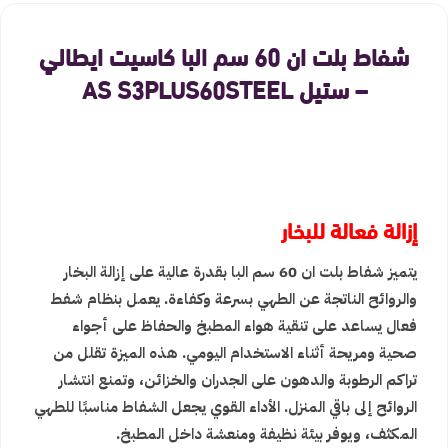
شفاط بلت ان 60 سم البا كاسيت ايطالي
– ستيل AS S3PLUS60STEEL
إزالة فعالة للبخار
يتميز شفاط بلت ان 60 سم البا بقدرة عالية على إزالة البخار
والروائح الناتجة عن الطهي بسرعة وكفاءة. يعمل بنظام شفط
فعال يساعد على تنقية هواء المطبخ والحفاظ على أجواء
صحية ومريحة أثناء الاستخدام اليومي. هذه الميزة تقلل من
تراكم الرطوبة والدهون على الجدران والخزائن، وتمنع انتشار
الروائح إلى باقي المنزل. الأداء القوي يجعل الشفاط مناسبًا للطهي
المكثف، ويوفر بيئة نظيفة ومنعشة داخل المطبخ.