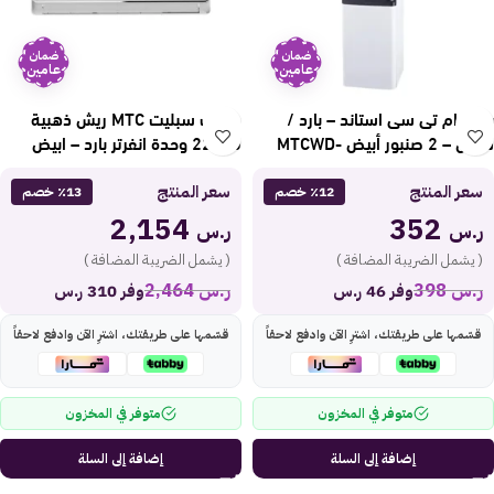
ضمان
ضمان
عامين
عامين
برادة ام تى سى استاند – بارد /
مكيف سبليت MTC ريش ذهبية
ساخن – 2 صنبور أبيض MTCWD-
22000 وحدة انفرتر بارد – ابيض
MTC24CUT25INV
15595W
سعر المنتج
سعر المنتج
٪12 خصم
٪13 خصم
2,154
352
ر.س
ر.س
( يشمل الضريبة المضافة )
( يشمل الضريبة المضافة )
ر.س
398
ر.س
2,464
وفر 46 ر.س
وفر 310 ر.س
قسّمها على طريقتك، اشترِ الآن وادفع لاحقاً
قسّمها على طريقتك، اشترِ الآن وادفع لاحقاً
متوفر في المخزون
متوفر في المخزون
إضافة إلى السلة
إضافة إلى السلة