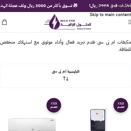
 2998 ريال!
Skip to navigation
🎁 تسوق بأكثر من 3000 ريال ولف عجلة الهدايا الفورية!
Skip to main content
مكيفات ام تى سى تقدم تبريد فعال وأداء موثوق مع استهلاك منخفض
للطاقة.
الرئيسية
/
ام تى سى
٪13
٪12
خصم
خصم