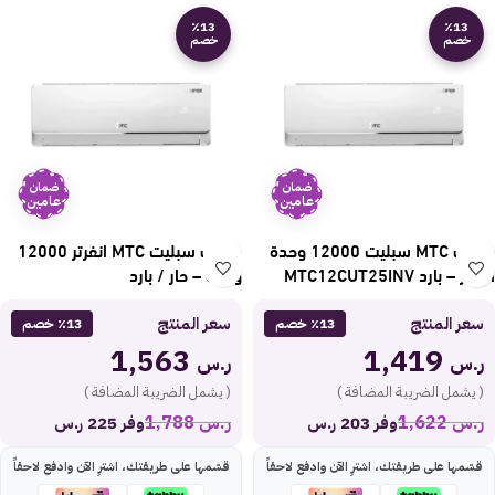
٪13
٪13
خصم
خصم
ضمان
ضمان
عامين
عامين
مكيف MTC سبليت 12000 وحدة
مكيف سبليت MTC انفرتر 12000
انفرتر – بارد MTC12CUT25INV
وحدة – حار / بارد
MTC12HUT25INV
سعر المنتج
سعر المنتج
٪13 خصم
٪13 خصم
1,563
1,419
ر.س
ر.س
( يشمل الضريبة المضافة )
( يشمل الضريبة المضافة )
ر.س
1,622
ر.س
1,788
وفر 203 ر.س
وفر 225 ر.س
قسّمها على طريقتك، اشترِ الآن وادفع لاحقاً
قسّمها على طريقتك، اشترِ الآن وادفع لاحقاً