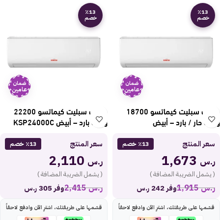
٪13
٪13
خصم
خصم
ضمان
ضمان
عامين
عامين
مكيف سبليت كيماتسو 18700
مكيف سبليت كيماتسو 22200
وحدة حار / بارد – أبيض
وحدة بارد – أبيض KSP24000C
KSP18000CH
سعر المنتج
سعر المنتج
٪13 خصم
٪13 خصم
2,110
1,673
ر.س
ر.س
( يشمل الضريبة المضافة )
( يشمل الضريبة المضافة )
ر.س
1,915
ر.س
2,415
وفر 242 ر.س
وفر 305 ر.س
قسّمها على طريقتك، اشترِ الآن وادفع لاحقاً
قسّمها على طريقتك، اشترِ الآن وادفع لاحقاً