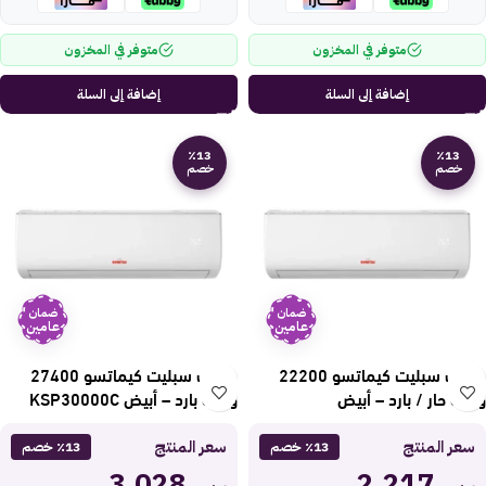
متوفر في المخزون
متوفر في المخزون
إضافة إلى السلة
إضافة إلى السلة
٪13
٪13
خصم
خصم
ضمان
ضمان
عامين
عامين
مكيف سبليت كيماتسو 22200
مكيف سبليت كيماتسو 27400
وحدة حار / بارد – أبيض
وحدة بارد – أبيض KSP30000C
KSP24000CH
سعر المنتج
سعر المنتج
٪13 خصم
٪13 خصم
3,028
2,217
ر.س
ر.س