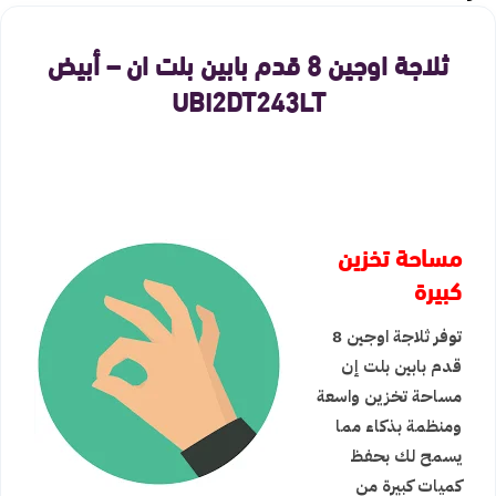
ثلاجة اوجين 8 قدم بابين بلت ان – أبيض
UBI2DT243LT
مساحة تخزين
كبيرة
توفر ثلاجة اوجين 8
قدم بابين بلت إن
مساحة تخزين واسعة
ومنظمة بذكاء مما
يسمح لك بحفظ
كميات كبيرة من