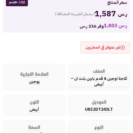
سعر المنتج
٪12 خصم
1,587
ر.س
( يشمل الضريبة المضافة )
ر.س
1,803
وفر 216 ر.س
غير متوفر في المخزون
الصنف
العلامة التجارية
ثلاجة اوجين 8 قدم بابين بلت ان –
يوجين
أبيض
الموديل
اللون
UBI2DT243LT
أبيض
النوع
السعة