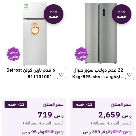
٪12
٪12
خصم
خصم
ضمان
ضمان
عامين
عامين
ثلاجة 22 قدم دولاب سوبر جنرال
ثلاجة 6 قدم بابين كولن Defrost
إنفرتر – نوفروست Ksgr895-sbs
أبيض _ 811101001
سعر المنتج
سعر المنتج
٪12 خصم
٪12 خصم
719
2,659
ر.س
ر.س
( يشمل الضريبة المضافة )
( يشمل الضريبة المضافة )
ر.س
3,012
ر.س
814
وفر 353 ر.س
وفر 95 ر.س