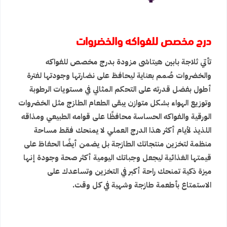
درج مخصص للفواكه والخضروات
تأتي ثلاجة بابين هيتاشى مزودة بدرج مخصص للفواكه
والخضروات صُمم بعناية ليحافظ على نضارتها وجودتها لفترة
أطول بفضل قدرته على التحكم المثالي في مستويات الرطوبة
وتوزيع الهواء بشكل متوازن يبقى الطعام الطازج مثل الخضروات
الورقية والفواكه الحساسة محافظًا على قوامه الطبيعي ومذاقه
اللذيذ لأيام أكثر هذا الدرج العملي لا يمنحك فقط مساحة
منظمة لتخزين منتجاتك الطازجة بل يضمن أيضًا الحفاظ على
قيمتها الغذائية ليجعل وجباتك اليومية أكثر صحة وجودة إنها
ميزة ذكية تمنحك راحة أكبر في التخزين وتساعدك على
الاستمتاع بأطعمة طازجة وشهية في كل وقت.