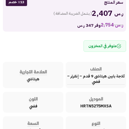
سعر المنتج
٪13 خصم
2,407
ر.س
( يشمل الضريبة المضافة )
ر.س
2,754
وفر 347 ر.س
متوفر في المخزون
الصنف
العلامة التجارية
ثلاجة بابين هيتاشى 9 قدم – إنفرتر –
هيتاشي
فضي
الموديل
اللون
HRTN5275MXSA
فضي
النوع
السعة