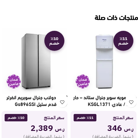
منتجات ذات صلة
٪10
٪11
خصم
خصم
ضمان
ضمان
عامين
عامين
برادة مويه سوبر جنرال ستاند – حار
ثلاجة دولاب جنرال سوبريم انفرتر
/ بارد / عادي KSGL1371
17.9 قدم ستيل Gs896SSI
سعر المنتج
سعر المنتج
٪11 خصم
٪10 خصم
2,389
346
ر.س
ر.س
( يشمل الضريبة المضافة )
( يشمل الضريبة المضافة )