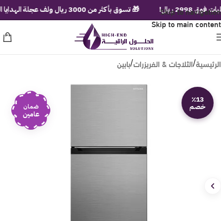
ريال!
Skip to navigation
🎁 تسوق بأكثر من 3000 ريال ولف عجلة الهدايا الفورية!
Skip to main content
الرئيسية
الثلاجات & الفريزرات
بابين
/
/
٪13
خصم
ضمان
عامين