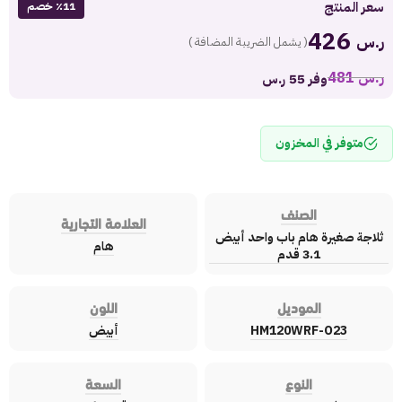
سعر المنتج
٪11 خصم
426
ر.س
( يشمل الضريبة المضافة )
ر.س
481
وفر 55 ر.س
متوفر في المخزون
الصنف
العلامة التجارية
ثلاجة صغيرة هام باب واحد أبيض
هام
3.1 قدم
الموديل
اللون
HM120WRF-O23
أبيض
النوع
السعة