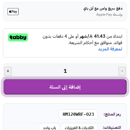
دفع سريع وآمن مع أبل باي
بواسطة Apple Pay
+
-
إضافة إلى السلة
رمز المنتج:
HM120WRF-O23
الثلاجات & الفريزرات
باب واحد
التصنيفات: