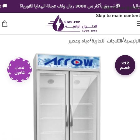
Skip to navigation
🎁 تسوق بأكثر من 3000 ريال ولف عجلة الهدايا الفورية!
🚚 شحن مج
Skip to main content
الرئيسية
الثلاجات التجارية
مياه وعصير
/
/
٪12
خصم
ضمان
عامين