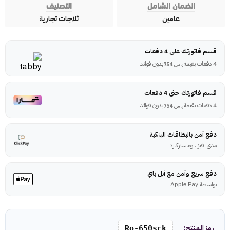
الضمان الشامل
التصنيف
عامين
ثلاجات تجارية
قسم فاتورتك على 4 دفعات
4 دفعات بقيمة
بدون فوائد
ر.س
754
قسم فاتورتك حتى 4 دفعات
4 دفعات بقيمة
بدون فوائد
ر.س
754
دفع آمن بالبطاقات البنكية
مدى، فيزا، وماستركارد
دفع سريع وآمن مع أبل باي
بواسطة Apple Pay
رمز المنتج:
Ro-650sck