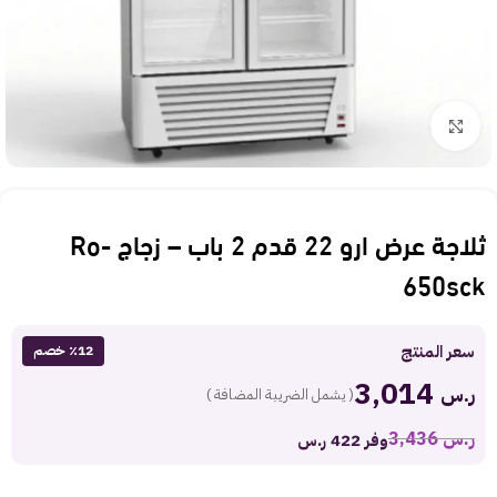
Click to enlarge
ثلاجة عرض ارو 22 قدم 2 باب – زجاج Ro-
650sck
سعر المنتج
٪12 خصم
3,014
ر.س
( يشمل الضريبة المضافة )
ر.س
3,436
وفر 422 ر.س