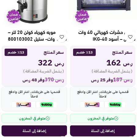
ضمان
ضمان
عامين
عامين
صاعق حشرات كهربائي 40 وات
غلاية مويه كهرباء كولن 20 لتر –
دوتس – أسود IKG-40
1200 وات- ستيل 800103002
سعر المنتج
سعر المنتج
٪13 خصم
٪13 خصم
322
162
ر.س
ر.س
( يشمل الضريبة المضافة )
( يشمل الضريبة المضافة )
ر.س
187
ر.س
370
وفر 25 ر.س
وفر 48 ر.س
قسّمها على طريقتك، اشترِ الآن وادفع
قسّمها على طريقتك، اشترِ الآن وادفع
لاحقاً
لاحقاً
متوفر في المخزون
متوفر في المخزون
إضافة إلى السلة
إضافة إلى السلة