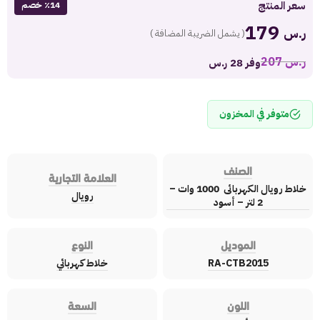
سعر المنتج
٪14 خصم
179
ر.س
( يشمل الضريبة المضافة )
ر.س
207
وفر 28 ر.س
متوفر في المخزون
الصنف
العلامة التجارية
خلاط رويال الكهربائى 1000 وات –
رويال
2 لتر – أسود
الموديل
النوع
RA-CTB2015
خلاط كهربائي
اللون
السعة