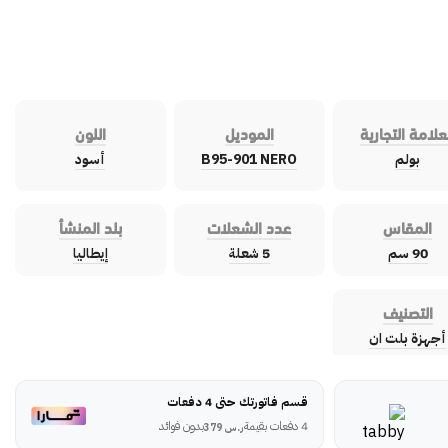
علامة التجارية
الموديل
اللون
بولم
B95-901 NERO
أسود
المقاس
عدد الشعلات
بلد المنشأ
90 سم
5 شعلة
إيطاليا
التصنيف
أجهزة بلت ان
قسم فاتورتك حتى 4 دفعات
4 دفعات بقيمة
بدون فوائد
ر.س
379