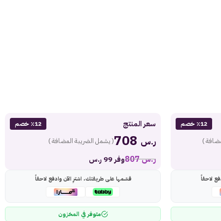
سعر المنتج
٪12 خصم
٪12 خصم
708
ر.س
ضافة )
( يشمل الضريبة المضافة )
ر.س
807
وفر 99 ر.س
ع لاحقاً
قسّمها على طريقتك، اشترِ الآن وادفع لاحقاً
متوفر في المخزون