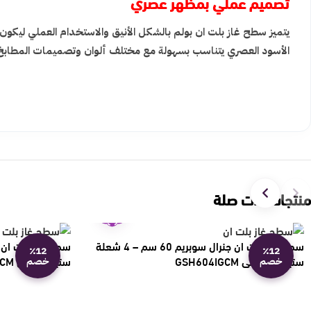
تصميم عملي بمظهر عصري
يتميز سطح غاز بلت ان بولم بالشكل الأنيق والاستخدام العملي ليكون 
الأسود العصري يتناسب بسهولة مع مختلف ألوان وتصميمات المطابخ،
منتجات ذات صلة
ضمان
عامين
سطح غاز بلت ان جنرال سوبريم 60 سم – 4 شعلة
٪12
٪12
ستيل – إيطالي GSH604IGCM
ستيل إيطالي GSH905IGCM
خصم
خصم