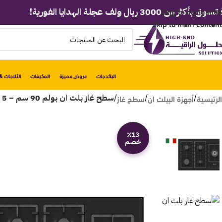
Skip to navigation
30 ريال ولف عجلة الهدايا الفورية!
🚚 
Skip to main content
الباكدجات
عروض مميزة
المكيفات
الثلاجات & 
الرئيسية
أجهزة البيلت ان
سطح غاز
/
/
/
سطح غاز بلت ان بولم 90 سم – 5 عيون – أسود B95-901 NERO
٪13
خصم