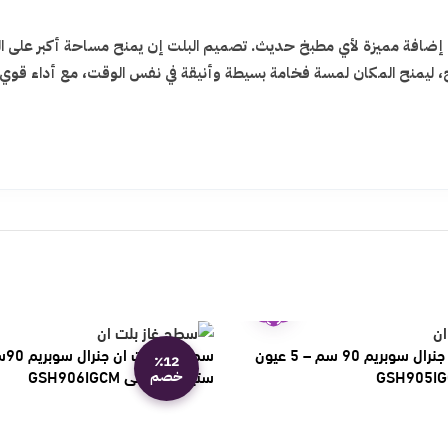
إضافة مميزة لأي مطبخ حديث. تصميم البلت إن يمنح مساحة أكبر على الرخام
 ليمنح المكان لمسة فخامة بسيطة وأنيقة في نفس الوقت، مع أداء قوي ي
ضمان
عامين
سطح غاز بلت ان جنرال سوبريم 90 سم – 5 عيون
٪12
ستيل – إيطالي GSH906IGCM
خصم