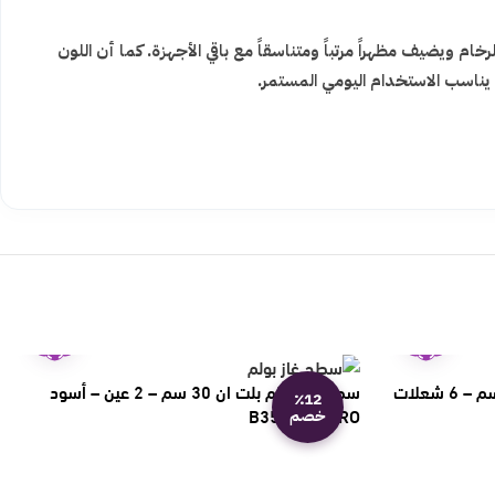
 ويضيف مظهراً مرتباً ومتناسقاً مع باقي الأجهزة. كما أن اللون
ناسب الاستخدام اليومي المستمر.
ضمان
ضمان
عامين
عامين
سطح غاز بلت ان جنرال سوبريم 90سم – 6 شعلات
سطح غاز بولم بلت ان 30 سم – 2 عين – أسود
٪12
B35-200NERO
خصم