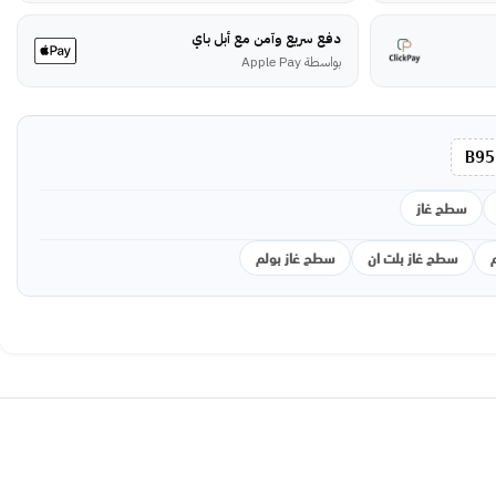
دفع سريع وآمن مع أبل باي
بواسطة Apple Pay
B95
سطح غاز
سطح غاز بلت ان
سطح غاز بولم