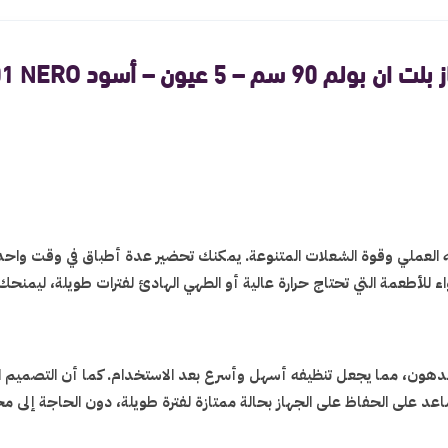
90 سم – 5 عيون – أسود B95-901 NERO
لعملي وقوة الشعلات المتنوعة. يمكنك تحضير عدة أطباق في وقت واحد بسه
لأطعمة التي تحتاج حرارة عالية أو الطهي الهادئ لفترات طويلة، ليمنحك أد
لدهون، مما يجعل تنظيفه أسهل وأسرع بعد الاستخدام. كما أن التصميم ال
اعد على الحفاظ على الجهاز بحالة ممتازة لفترة طويلة، دون الحاجة إلى مجه