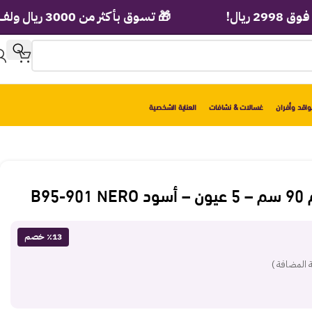
🎁 تسوق بأكثر من 3000 ريال ولف عجلة الهدايا الفورية!
اقد وأفران
غسالات & نشافات
العناية الشخصية
B95
٪13 خصم
 المضافة )