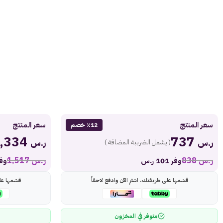
سعر المنتج
سعر المنتج
٪12 خصم
1,334
737
ر.س
ر.س
( يشمل الضريبة المضافة )
ر.س
838
ر.س
1,517
وفر 101 ر.س
وفر 183
قسّمها على طريقتك، اشترِ الآن وادفع لاحقاً
قسّمها عل
متوفر في المخزون