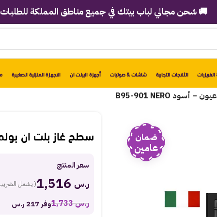
شحن مجاني لباب بيتك في جميع مناطق المملكة للطلبات فوق 2998 ريال!
الفريزرات
الثلاجات التجارية
شاشات & صوتيات
أجهزة البيلت ان
الاجهزة المنزلية الصغيرة
مو
سطح غاز بلت ان بولم 90 سم – 5 عيون – أسود -901 NERO
ضمان
عامين
سعر المنتج
1,516
ر.س
( يشمل الضريبة
ر.س
1,733
وفر 217 ر.س