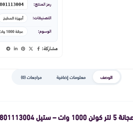
رمز المنتج:
801113004
أجهزة المطبخ
التصنيفات:
عجانة 1000 وات
الوسوم:
مشاركة:
الوصف
معلومات إضافية
مراجعات (0)
انة 5 لتر كولن 1000 وات – ستيل 801113004