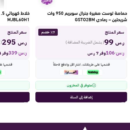
عامين
حماصة توست صغيرة جنرال سوبريم 950 وات
شريحتين – رمادي GSTO2BM
MJBL60H1
سعر المنتج
سعر المنتج
٪7 خصم
295
99
ر.س
ر.س
( يشمل الضريبة المضافة )
( 
ر.س
106
ر.س
339
وفر 7 ر.س
وفر 44 ر.س
قسّمها على طريقتك، اشترِ الآن وادفع لاحقاً
قسّمها عل
متوفر في المخزون
إضافة إلى السلة