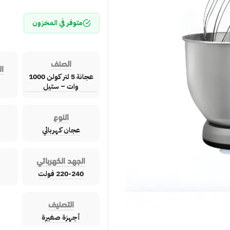
متوفر في المخزون
الصنف
ال
عجانة 5 لتر كولن 1000
وات – ستيل
النوع
عجان كهربائي
الجهد الكهربائي
220-240 فولت
التصنيف
أجهزة صغيرة