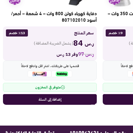
عامين
عامين
خلاط مطبخ كهربائي هاكتك 4 سرعات 350 وات –
دفاية كهرباء كولن 800 وات – 4 شمعة – أحمر/
أسود 807102010
سعر المنتج
٪9 خصم
٪13 خصم
84
ر.س
 )
( يشمل الضريبة المضافة )
ر.س
97
وفر 13 ر.س
ع لاحقاً
قسّمها على طريقتك، اشترِ الآن وادفع لاحقاً
متوفر في المخزون
إضافة إلى السلة
رقم السجل : 1010863631
توثيق التجارة الإلكترونية