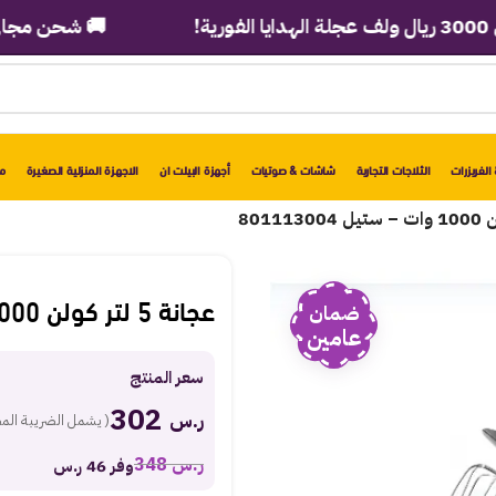
🚚 شحن مجاني لباب بي
الفريزرات
الثلاجات التجارية
شاشات & صوتيات
أجهزة البيلت ان
الاجهزة المنزلية الصغيرة
مو
عجانة 5 لتر كولن 1000 وات – ستيل 801113004
ضمان
عامين
سعر المنتج
302
ر.س
( يشمل الضريبة الم
ر.س
348
وفر 46 ر.س