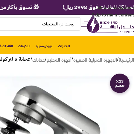
Skip to navigation
ت فوق 2998 ريال!
🎁 تسوق بأكثر من 3000 ريال ولف عجلة الهدايا الفورية!
Skip to main content
الباكدجات
عروض مميزة
المكيفات
الثلاجات & 
الرئيسية
الاجهزة المنزلية الصغيرة
أجهزة المطبخ
عجانات
/
/
/
/
عجانة 5 لتر كولن 1000 وات – ستيل 801113004
٪13
خصم