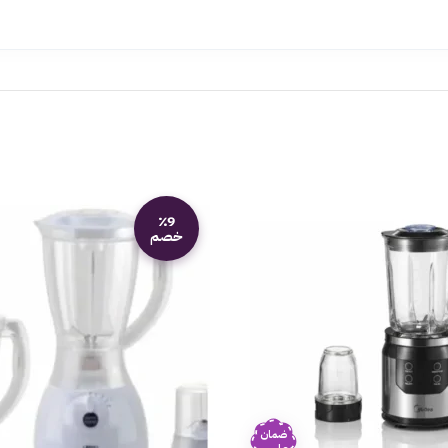
٪9
خصم
ضمان