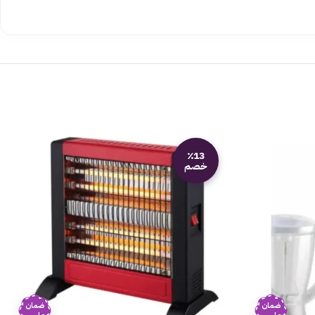
٪13
خصم
ضمان
ضمان