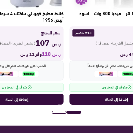
عامين
خلاط كهربائي 1.5 لتر – ميديا 800 وات – اسود
أبيض 1956
سعر المنتج
٪13 خصم
107
ر.س
يشمل الضريبة المضافة )
( يشمل الضريبة المضافة
ر.س
118
وفر 11 ر.س
ى طريقتك، اشترِ الآن وادفع لاحقاً
قسّمها على طريقتك، اشترِ الآن وادف
متوفر في المخزون
متوفر في المخزون
إضافة إلى السلة
إضافة إلى السلة