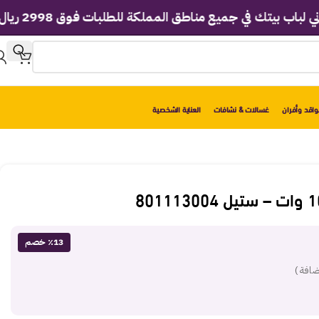
تك في جميع مناطق المملكة للطلبات فوق 2998 ريال!
اقد وأفران
غسالات & نشافات
العناية الشخصية
٪13 خصم
ضافة )