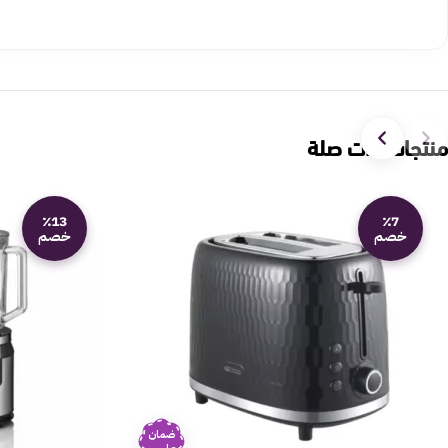
منتجات ذات صلة
٪13
٪7
خصم
خصم
ضمان