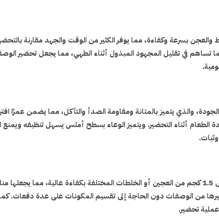
ز مهام الخلط والعجن بسرعة وكفاءة، مما يوفر الكثير من الوقت والجهد مقارن
ا تساهم في تقليل المجهود المبذول أثناء الطهي، مما يجعل تحضير الوصفات
مية.
عالي الجودة، والذي يتميز بالمتانة ومقاومة الصدأ والتآكل، مما يضمن عمرًا افت
ة الطعام أثناء التحضير. ويتميز الوعاء بسطح أملس يسهل تنظيفه ويمنع ا
وثبات.
تم تصميم عجانة 5 لتر كولن لتتمكن من خلط وتحضير كميات تصل إلى 1.5 كجم من العجين أو الخلطات المختل
غيرها من الوصفات دون الحاجة إلى تقسيم المكونات على عدة دفعات. كم
ملية تحضير.