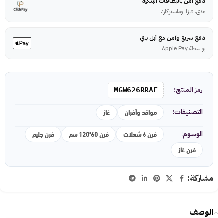
دفع آمن بالبطاقات البنكية
مدى، فيزا، وماستركارد
دفع سريع وآمن مع أبل باي
بواسطة Apple Pay
رمز المنتج:
MGW626RRAF
مواقد وأفران
غاز
التصنيفات:
فرن 6 شعلات
فرن 60*120 سم
فرن جليم
الوسوم:
فرن غاز
مشاركة:
الوصف