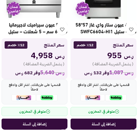
ضمان
ضمان
عامين
عامين
فرن 4 عيون ستار واي غاز 57*58
فرن 5 عيون سيراميك لاجيرمانيا
سم – ستيل SWFC6604-HI1
90*60 سم – 5 شعلات – ستيل
TUS9CER61LBX
سعر المنتج
سعر المنتج
٪12 خصم
٪12 خصم
4,958
955
ر.س
ر.س
( يشمل الضريبة المضافة )
( يشمل الضريبة المضافة )
ر.س
1,087
ر.س
5,640
وفر 132 ر.س
وفر 682 ر.س
قسّمها على طريقتك، اشترِ الآن وادفع
قسّمها على طريقتك، اشترِ الآن وادفع
لاحقاً
لاحقاً
متوفر في المخزون
متوفر في المخزون
إضافة إلى السلة
إضافة إلى السلة