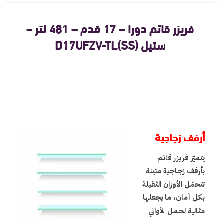
فريزر قائم دورا – 17 قدم – 481 لتر –
ستيل D17UFZV-TL(SS)
أرفف زجاجية
يتميّز فريزر قائم
بأرفف زجاجية متينة
تتحمّل الأوزان الثقيلة
بكل أمان، ما يجعلها
مثالية لحمل الأواني