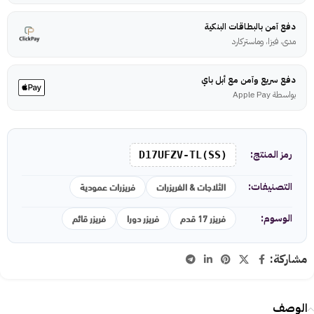
دفع آمن بالبطاقات البنكية
مدى، فيزا، وماستركارد
دفع سريع وآمن مع أبل باي
بواسطة Apple Pay
رمز المنتج:
D17UFZV-TL(SS)
الثلاجات & الفريزرات
فريزرات عمودية
التصنيفات:
فريزر 17 قدم
فريزر دورا
فريزر قائم
الوسوم:
مشاركة:
الوصف