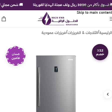
3000 ريال ولف عجلة الهدايا الفورية!
Skip to navigation
🚚 شحن مجاني لباب بيتك
Skip to main content
الرئيسية
الثلاجات & الفريزرات
فريزرات عمودية
/
/
٪12
خصم
ضمان
عامين