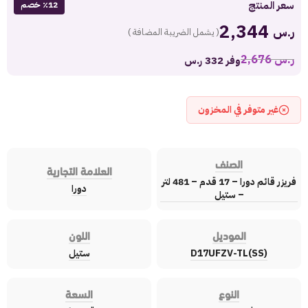
سعر المنتج
٪12 خصم
2,344
ر.س
( يشمل الضريبة المضافة )
ر.س
2,676
وفر 332 ر.س
غير متوفر في المخزون
الصنف
العلامة التجارية
فريزر قائم دورا – 17 قدم – 481 لتر
دورا
– ستيل
الموديل
اللون
D17UFZV-TL(SS)
ستيل
النوع
السعة