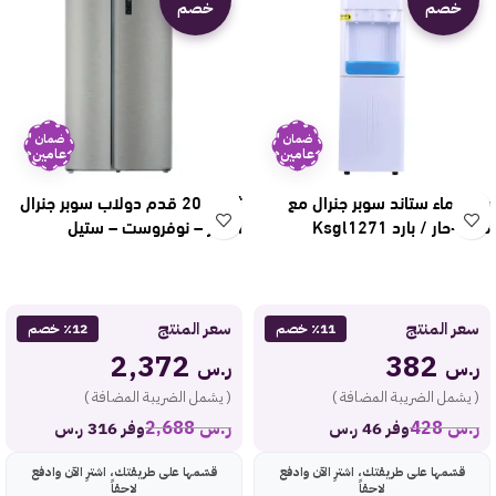
خصم
خصم
ضمان
ضمان
عامين
عامين
برادة ماء ستاند سوبر جنرال مع
ثلاجة 20 قدم دولاب سوبر جنرال
خزانة-حار / بارد Ksgl1271
انفرتر – نوفروست – ستيل
Ksgr865-sbs
سعر المنتج
سعر المنتج
٪11 خصم
٪12 خصم
2,372
382
ر.س
ر.س
( يشمل الضريبة المضافة )
( يشمل الضريبة المضافة )
ر.س
428
ر.س
2,688
وفر 46 ر.س
وفر 316 ر.س
قسّمها على طريقتك، اشترِ الآن وادفع
قسّمها على طريقتك، اشترِ الآن وادفع
لاحقاً
لاحقاً