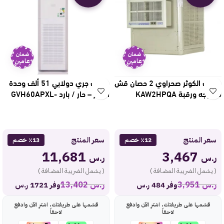
ضمان
ضمان
عامين
عامين
مكيف الكوثر صحراوي 2 حصان قش
مكيف جري دولابي 51 ألف وحدة
مع وجه ورقبة KAW2HPQA
انفرتر – حار / بارد GVH60APXL-
S6DTC7A
سعر المنتج
سعر المنتج
٪12 خصم
٪13 خصم
11,681
3,467
ر.س
ر.س
( يشمل الضريبة المضافة )
( يشمل الضريبة المضافة )
ر.س
3,951
ر.س
13,402
وفر 484 ر.س
وفر 1721 ر.س
قسّمها على طريقتك، اشترِ الآن وادفع
قسّمها على طريقتك، اشترِ الآن وادفع
لاحقاً
لاحقاً