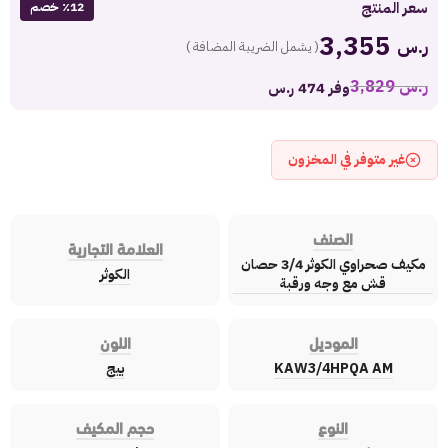
سعر المنتج
٪12 خصم
3,355
ر.س
( يشمل الضريبة المضافة )
ر.س
3,829
وفر 474 ر.س
غير متوفر في المخزون
الصنف
العلامة التجارية
مكيف صحراوي الكوثر 3/4 حصان
الكوثر
قش مع وجه ورقبة
الموديل
اللون
KAW3/4HPQA AM
بيج
النوع
حجم المكيف