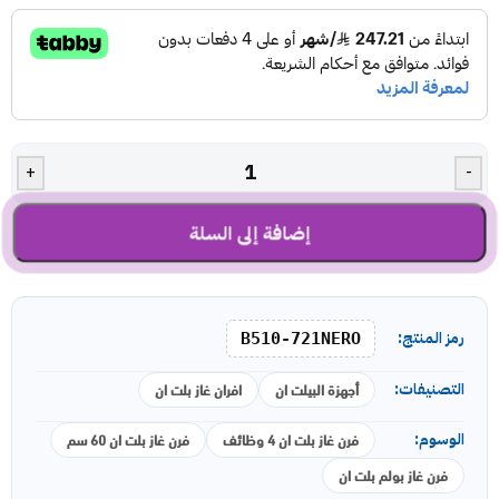
+
-
إضافة إلى السلة
رمز المنتج:
B510-721NERO
أجهزة البيلت ان
افران غاز بلت ان
التصنيفات:
فرن غاز بلت ان 4 وظائف
فرن غاز بلت ان 60 سم
الوسوم:
فرن غاز بولم بلت ان