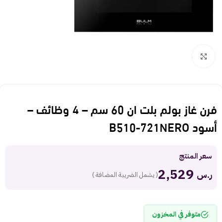
Click to enlarge
فرن غاز بولم بلت ان 60 سم – 4 وظائف –
أسود B510-721NERO
سعر المنتج
2,529
ر.س
( يشمل الضريبة المضافة )
متوفر في المخزون