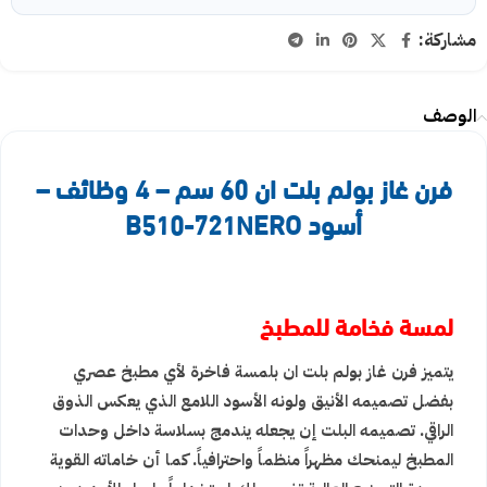
مشاركة:
الوصف
فرن غاز بولم بلت ان 60 سم – 4 وظائف –
أسود B510-721NERO
لمسة فخامة للمطبخ
يتميز فرن غاز بولم بلت ان بلمسة فاخرة لأي مطبخ عصري
بفضل تصميمه الأنيق ولونه الأسود اللامع الذي يعكس الذوق
الراقي. تصميمه البلت إن يجعله يندمج بسلاسة داخل وحدات
المطبخ ليمنحك مظهراً منظماً واحترافياً. كما أن خاماته القوية