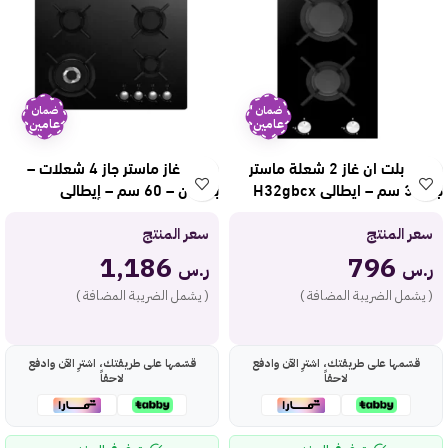
ضمان
ضمان
عامين
عامين
سطح بلت ان غاز 2 شعلة ماستر
سطح غاز ماستر جاز 4 شعلات –
جاز 30 سم – ايطالي H32gbcx
بلت ان – 60 سم – إيطالي
H64gbcx
سعر المنتج
سعر المنتج
1,186
796
ر.س
ر.س
( يشمل الضريبة المضافة )
( يشمل الضريبة المضافة )
قسّمها على طريقتك، اشترِ الآن وادفع
قسّمها على طريقتك، اشترِ الآن وادفع
لاحقاً
لاحقاً