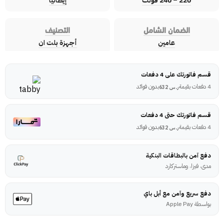
220 – 240 فولت
إيطاليا
الضمان الشامل
التصنيف
عامين
أجهزة بلت ان
قسم فاتورتك على 4 دفعات
4 دفعات بقيمة
بدون فوائد
ر.س
632
قسم فاتورتك حتى 4 دفعات
4 دفعات بقيمة
بدون فوائد
ر.س
632
دفع آمن بالبطاقات البنكية
مدى، فيزا، وماستركارد
دفع سريع وآمن مع أبل باي
بواسطة Apple Pay