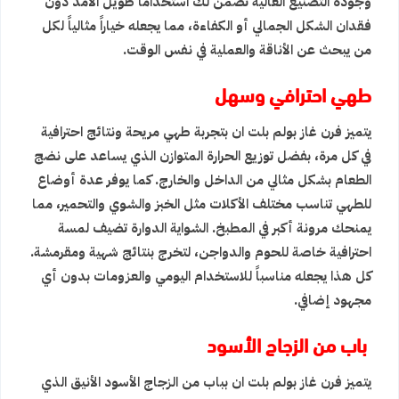
وجودة التصنيع العالية تضمن لك استخداماً طويل الأمد دون
فقدان الشكل الجمالي أو الكفاءة، مما يجعله خياراً مثالياً لكل
من يبحث عن الأناقة والعملية في نفس الوقت.
طهي احترافي وسهل
يتميز فرن غاز بولم بلت ان بتجربة طهي مريحة ونتائج احترافية
في كل مرة، بفضل توزيع الحرارة المتوازن الذي يساعد على نضج
الطعام بشكل مثالي من الداخل والخارج. كما يوفر عدة أوضاع
للطهي تناسب مختلف الأكلات مثل الخبز والشوي والتحمير، مما
يمنحك مرونة أكبر في المطبخ. الشواية الدوارة تضيف لمسة
احترافية خاصة للحوم والدواجن، لتخرج بنتائج شهية ومقرمشة.
كل هذا يجعله مناسباً للاستخدام اليومي والعزومات بدون أي
مجهود إضافي.
باب من الزجاج الأسود
يتميز فرن غاز بولم بلت ان بباب من الزجاج الأسود الأنيق الذي