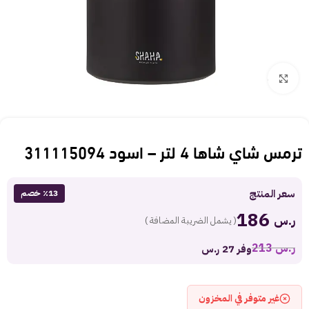
Click to enlarge
ترمس شاي شاها 4 لتر – اسود 311115094
سعر المنتج
٪13 خصم
186
ر.س
( يشمل الضريبة المضافة )
ر.س
213
وفر 27 ر.س
غير متوفر في المخزون