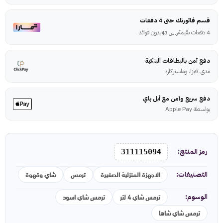
قسم فاتورتك حتى 4 دفعات
4 دفعات بقيمة
بدون فوائد
ر.س
47
دفع آمن بالبطاقات البنكية
مدى، فيزا، وماستركارد
دفع سريع وآمن مع أبل باي
بواسطة Apple Pay
رمز المنتج:
311115094
الاجهزة المنزلية الصغيرة
ترمس
شاي وقهوة
التصنيفات:
ترمس شاي 4 لتر
ترمس شاي اسود
الوسوم:
ترمس شاي شاها