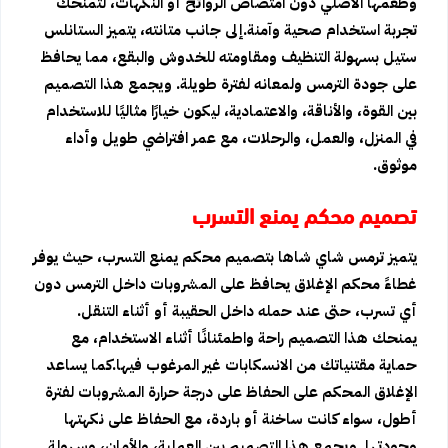
وطعمها الأصلي دون امتصاص الروائح أو النكهات، لتمنحك
تجربة استخدام صحية وآمنة.إلى جانب متانته، يتميز الستانلس
ستيل بسهولة التنظيف ومقاومته للخدوش والبقع، مما يحافظ
على جودة الترمس ولمعانه لفترة طويلة. ويجمع هذا التصميم
بين القوة، والأناقة، والاعتمادية، ليكون خيارًا مثاليًا للاستخدام
في المنزل، والعمل، والرحلات، مع عمر افتراضي طويل وأداء
موثوق.
تصميم محكم يمنع التسرب
يتميز ترمس شاي شاها بتصميم محكم يمنع التسرب، حيث يوفر
غطاءً محكم الإغلاق يحافظ على المشروبات داخل الترمس دون
أي تسرب، حتى عند حمله داخل الحقيبة أو أثناء التنقل.
يمنحك هذا التصميم راحة واطمئنانًا أثناء الاستخدام، مع
حماية مقتنياتك من الانسكابات غير المرغوب فيها.كما يساعد
الإغلاق المحكم على الحفاظ على درجة حرارة المشروبات لفترة
أطول، سواء كانت ساخنة أو باردة، مع الحفاظ على نكهتها
وجودتها. ويجمع هذا التصميم بين العملية، والأمان، وسهولة