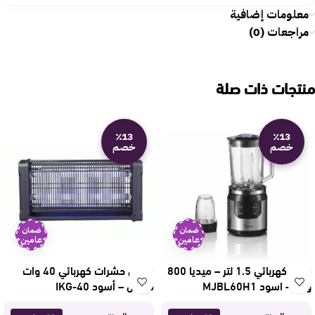
معلومات إضافية
مراجعات (0)
منتجات ذات صلة
٪13
٪13
خصم
خصم
ضمان
ضمان
عامين
عامين
خلاط كهربائي 1.5 لتر – ميديا 800
صاعق حشرات كهربائي 40 وات
وات – اسود MJBL60H1
دوتس – أسود IKG-40