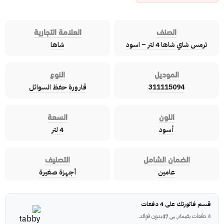
الصنف
العلامة التجارية
ترمس شاي شاها 4 لتر – اسود
شاها
الموديل
النوع
311115094
قارورة حفظ السوائل
اللون
السعة
أسود
4 لتر
الضمان الشامل
التصنيف
عامين
أجهزة صغيرة
قسم فاتورتك على 4 دفعات
4 دفعات بقيمة
بدون فوائد
ر.س
47