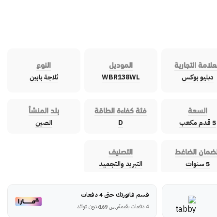
علامة التجارية
الموديل
النوع
دبليو بوكس
WBR138WL
ثلاجة بابين
السعة
فئة كفاءة الطاقة
بلد المنشأ
5 قدم مكعب
D
الصين
لضمان الضاغط
التصنيف
5 سنوات
التبريد والتجميد
قسم فاتورتك حتى 4 دفعات
4 دفعات بقيمة
بدون فوائد
ر.س
169