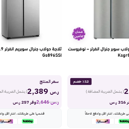
ضمان
عامين
قدم دولاب سوبر جنرال انفرتر – نوفروست
Gs896SSI
سعر المنتج
٪12 خصم
2,389
ر.س
( يشمل الضريبة المضافة )
( يشمل الضريبة الم
ر.س
2,646
 ر.س
وفر 257 ر.س
ى طريقتك، اشترِ الآن وادفع لاحقاً
قسّمها على طريقتك، اشترِ الآن وادف