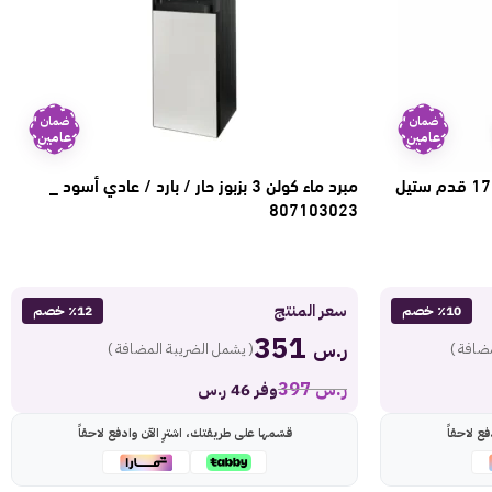
ضمان
ضمان
عامين
عامين
ثلاجة دولاب جنرال سوبريم انفرتر 17.9 قدم ستيل
مبرد ماء كولن 3 بزبوز حار / بارد / عادي أسود _
807103023
سعر المنتج
٪10 خصم
٪12 خصم
351
ر.س
ضافة )
( يشمل الضريبة المضافة )
ر.س
397
وفر 46 ر.س
ع لاحقاً
قسّمها على طريقتك، اشترِ الآن وادفع لاحقاً