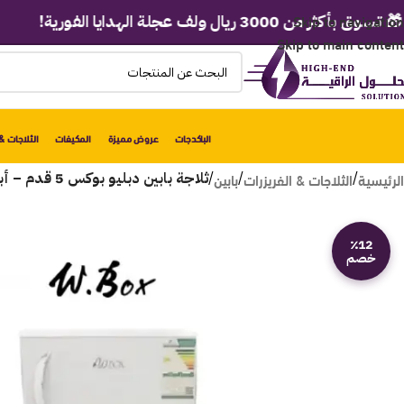
Skip to navigation
 من 3000 ريال ولف عجلة الهدايا الفورية!
Skip to main content
الباكدجات
عروض مميزة
المكيفات
الثلاجات & 
الرئيسية
الثلاجات & الفريزرات
بابين
/
/
/
ثلاجة بابين دبليو بوكس 5 قدم – أبيض WBR138WL
٪12
خصم