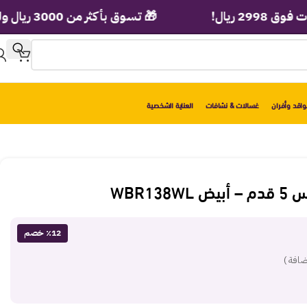
ال!
🎁 تسوق بأكثر من 3000 ريال ولف عجلة الهدايا الفورية!
اقد وأفران
غسالات & نشافات
العناية الشخصية
WBR13
٪12 خصم
ضافة )