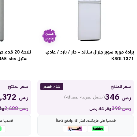
ضمان
عامين
برادة مويه سوبر جنرال ستاند – حار / بارد / عادي
ثلاجة 20 
KSGL1371
– ستيل Ksgr865-sbs
سعر المنتج
سعر المنتج
٪11 خصم
2,372
346
ر.س
ر.س
( يشمل الضريبة المضافة )
ر.س
390
ر.س
2,688
وفر 44 ر.س
وفر 316
قسّمها على طريقتك، اشترِ الآن وادفع لاحقاً
قسّمها عل