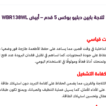
ثلاجة بابين دبليو بوكس 5 قدم – أبيض WBR138WL
قت قياسي
ارة الداخلية في وقت قصير، مما يساعد على حفظ الأطعمة طازجة فور وضعها
ظ على جودة المحتويات. كما تساهم في تقليل فقدان البرودة عند فتح الباب 
منحك أداءً فعالًا وموثوقًا في الاستخدام اليومي.
كفاءة التشغيل
لثلاجة والفريزر، مما يضمن الحفاظ على كفاءة التبريد دون استهلاك طاقة إ
اظ على الأداء الأمثل. كما يسهل عملية التنظيف والصيانة، ويمنع تكون 
أعطال وتحسين استهلاك الطاقة.