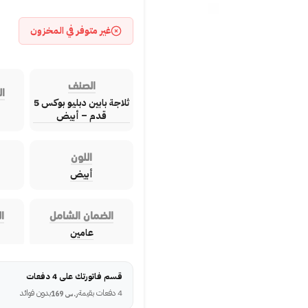
غير متوفر في المخزون
الصنف
ال
ثلاجة بابين دبليو بوكس 5
قدم – أبيض
اللون
أبيض
الضمان الشامل
ا
عامين
قسم فاتورتك على 4 دفعات
4 دفعات بقيمة
بدون فوائد
ر.س
169