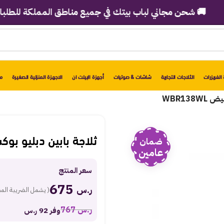
🚚 شحن مجاني لباب بيتك في جميع مناطق المملكة للطلبات فوق 2998 ري
الفريزرات
الثلاجات التجارية
شاشات & صوتيات
أجهزة البيلت ان
الاجهزة المنزلية الصغيرة
مو
ثلاجة بابين دبليو بوكس 5 قدم – أبيض 8WL
ضمان
عامين
سعر المنتج
675
ر.س
( يشمل الضريبة الم
ر.س
767
وفر 92 ر.س