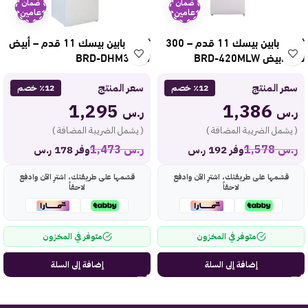
ضمان
ضمان
عامين
عامين
ثلاجة بابين بيسك 11 قدم – 300
ثلاجة بابين بيسك 11 قدم – أبيض
لتر – أبيض BRD-420MLW
BRD-DHM320W
سعر المنتج
سعر المنتج
٪12 خصم
٪12 خصم
1,295
1,386
ر.س
ر.س
( يشمل الضريبة المضافة )
( يشمل الضريبة المضافة )
ر.س
1,578
ر.س
1,473
وفر 192 ر.س
وفر 178 ر.س
قسّمها على طريقتك، اشترِ الآن وادفع
قسّمها على طريقتك، اشترِ الآن وادفع
لاحقاً
لاحقاً
متوفر في المخزون
متوفر في المخزون
إضافة إلى السلة
إضافة إلى السلة