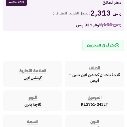
سعر المنتج
٪13 خصم
2,313
ر.س
( يشمل الضريبة المضافة )
ر.س
2,644
وفر 331 ر.س
متوفر في المخزون
الصنف
العلامة التجارية
ثلاجة بلت ان كيتشن لاين بابين –
كيتشن لاين
أبيض
الموديل
النوع
KL2761-243LT
ثلاجة بابين
اللون
السعة