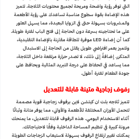
التي توفر رؤية واضحة ومريحة لجميع محتويات الثلاجة. تتميز
هذه الإضاءة بقوة سطوع مناسبة تساعدك على رؤية الأطعمة
والمشروبات بسهولة حتى في الزوايا البعيدة، مما يسهل العثور
على ما تحتاجينه بسرعة دون الحاجة إلى فتح الباب لفترة طويلة.
كما أن إضاءة LED موفرة للطاقة مقارنة بالإضاءة التقليدية،
وتتميز بعمر افتراضي طويل يقلل من الحاجة إلى الاستبدال
المتكرر. إضافةً إلى ذلك، لا تصدر حرارة مرتفعة داخل الثلاجة،
مما يساعد في الحفاظ على درجة التبريد المثالية ويحافظ على
جودة الطعام لفترة أطول.
رفوف زجاجية متينة قابلة للتعديل
تتميز ثلاجه بلت ان كيتشن لاين برفوف زجاجية قوية مصممة
لتحمل الأوزان المختلفة للأطعمة والأواني، مما يوفر متانة وثباتًا
أثناء الاستخدام اليومي. هذه الرفوف قابلة للتعديل، ما يمنحك
مرونة كبيرة في تنظيم المساحة الداخلية وفقًا لاحتياجاتك.
يمكنك تغيير ارتفاع الرفوف بسهولة لاستيعاب الزجاجات الطويلة