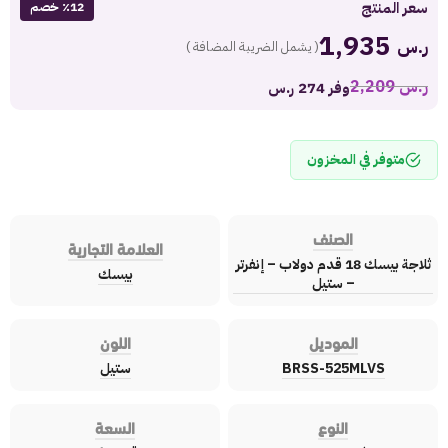
سعر المنتج
٪12 خصم
1,935
ر.س
( يشمل الضريبة المضافة )
ر.س
2,209
وفر 274 ر.س
متوفر في المخزون
الصنف
العلامة التجارية
ثلاجة بيسك 18 قدم دولاب – إنفرتر
بيسك
– ستيل
الموديل
اللون
BRSS-525MLVS
ستيل
النوع
السعة