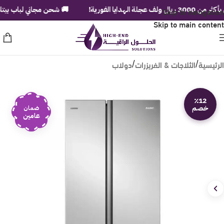
دايا الفورية!
Skip to navigation
🚚 شحن مجاني لباب بيتك في جميع
Skip to main content
الرئيسية
الثلاجات & الفريزرات
دولاب
/
/
٪12
خصم
ضمان
عامين