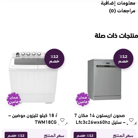
معلومات إضافية
مراجعات (0)
منتجات ذات صلة
٪12
٪12
خصم
خصم
ضمان
ضمان
عامين
عامين
جلاية صحون اريستون 14 مكان 7
غسالة 18 كيلو تليزون حوضين –
برامج – ستيل Lfc3c26wx60hz
أبيض TWM18CG
سعر المنتج
سعر المنتج
٪12 خصم
٪12 خصم