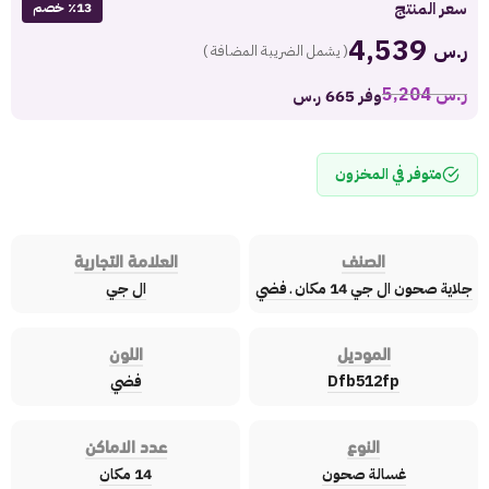
سعر المنتج
٪13 خصم
4,539
ر.س
( يشمل الضريبة المضافة )
ر.س
5,204
وفر 665 ر.س
متوفر في المخزون
الصنف
العلامة التجارية
جلاية صحون ال جي 14 مكان ـ فضي
ال جي
الموديل
اللون
Dfb512fp
فضي
النوع
عدد الاماكن
غسالة صحون
14 مكان