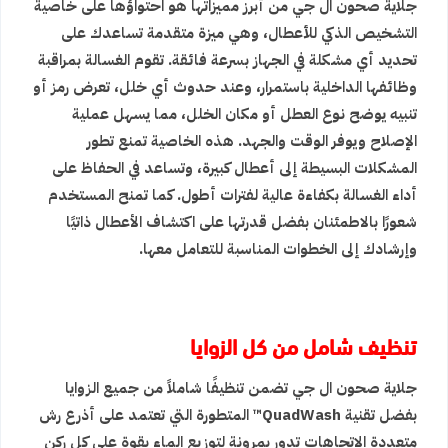
جلاية صحون ال جي من أبرز مميزاتها هو احتواؤها على خاصية
التشخيص الذكي للأعطال، وهي ميزة متقدمة تساعدك على
تحديد أي مشكلة في الجهاز بسرعة فائقة. تقوم الغسالة بمراقبة
وظائفها الداخلية باستمرار، وعند حدوث أي خلل، تعرض رمز أو
تنبيه يوضح نوع العطل أو مكان الخلل، مما يسهل عملية
الإصلاح ويوفر الوقت والجهد. هذه الخاصية تمنع تطور
المشكلات البسيطة إلى أعطال كبيرة، وتساعد في الحفاظ على
أداء الغسالة بكفاءة عالية لفترات أطول. كما تمنح المستخدم
شعورًا بالاطمئنان بفضل قدرتها على اكتشاف الأعطال ذاتيًا
وإرشادك إلى الخطوات المناسبة للتعامل معها.
تنظيف شامل من كل الزوايا
جلاية صحون ال جي تضمن تنظيفًا شاملاً من جميع الزوايا
بفضل تقنية QuadWash™ المتطورة التي تعتمد على أذرع رش
متعددة الاتجاهات تدور بمرونة لتوزيع الماء بقوة على كل ركن