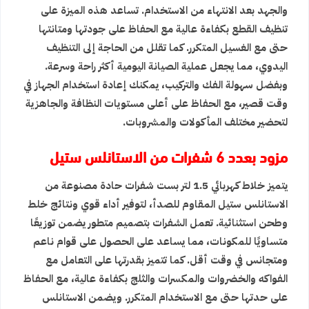
والجهد بعد الانتهاء من الاستخدام. تساعد هذه الميزة على
تنظيف القطع بكفاءة عالية مع الحفاظ على جودتها ومتانتها
حتى مع الغسيل المتكرر. كما تقلل من الحاجة إلى التنظيف
اليدوي، مما يجعل عملية الصيانة اليومية أكثر راحة وسرعة.
وبفضل سهولة الفك والتركيب، يمكنك إعادة استخدام الجهاز في
وقت قصير، مع الحفاظ على أعلى مستويات النظافة والجاهزية
لتحضير مختلف المأكولات والمشروبات.
مزود بعدد 6 شفرات من الاستانلس ستيل
يتميز خلاط كهربائي 1.5 لتر بست شفرات حادة مصنوعة من
الاستانلس ستيل المقاوم للصدأ، لتوفير أداء قوي ونتائج خلط
وطحن استثنائية. تعمل الشفرات بتصميم متطور يضمن توزيعًا
متساويًا للمكونات، مما يساعد على الحصول على قوام ناعم
ومتجانس في وقت أقل. كما تتميز بقدرتها على التعامل مع
الفواكه والخضروات والمكسرات والثلج بكفاءة عالية، مع الحفاظ
على حدتها حتى مع الاستخدام المتكرر. ويضمن الاستانلس