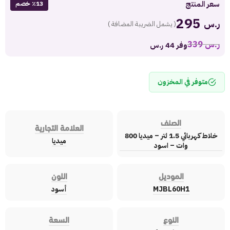
سعر المنتج
٪13 خصم
295
ر.س
( يشمل الضريبة المضافة )
ر.س
339
وفر 44 ر.س
متوفر في المخزون
الصنف
العلامة التجارية
خلاط كهربائي 1.5 لتر – ميديا 800
ميديا
وات – اسود
الموديل
اللون
MJBL60H1
أسود
النوع
السعة