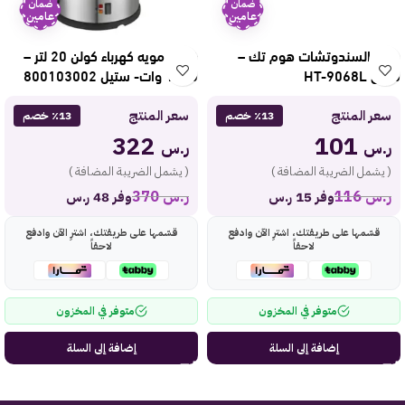
ضمان
ضمان
عامين
عامين
صانع السندوتشات هوم تك –
غلاية مويه كهرباء كولن 20 لتر –
فضي HT-9068L
1200 وات- ستيل 800103002
سعر المنتج
سعر المنتج
٪13 خصم
٪13 خصم
322
101
ر.س
ر.س
( يشمل الضريبة المضافة )
( يشمل الضريبة المضافة )
ر.س
116
ر.س
370
وفر 15 ر.س
وفر 48 ر.س
قسّمها على طريقتك، اشترِ الآن وادفع
قسّمها على طريقتك، اشترِ الآن وادفع
لاحقاً
لاحقاً
متوفر في المخزون
متوفر في المخزون
إضافة إلى السلة
إضافة إلى السلة