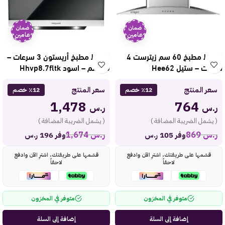
ضمان
ضمان
عامين
عامين
شفاط مطبخ 60 سم زيترست 4
شفاط مطبخ أريستون 3 سرعات –
سرعات – ستيل Hee62
80 سم – اسود Hhvp8.7fltk
سعر المنتج
سعر المنتج
٪12 خصم
٪12 خصم
1,478
764
ر.س
ر.س
( يشمل الضريبة المضافة )
( يشمل الضريبة المضافة )
ر.س
869
ر.س
1,674
وفر 105 ر.س
وفر 196 ر.س
قسّمها على طريقتك، اشترِ الآن وادفع
قسّمها على طريقتك، اشترِ الآن وادفع
لاحقاً
لاحقاً
متوفر في المخزون
متوفر في المخزون
إضافة إلى السلة
إضافة إلى السلة