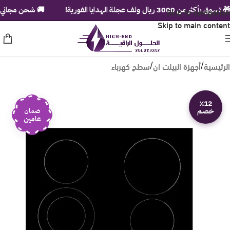
 من 3000 ريال ولف عجلة الهدايا الفورية!
Skip to navigation
🚚 شحن مجاني لباب بيت
Skip to main content
الرئيسية
أجهزة البيلت ان
سطح كهرباء
/
/
٪12
خصم
ضمان
عامين