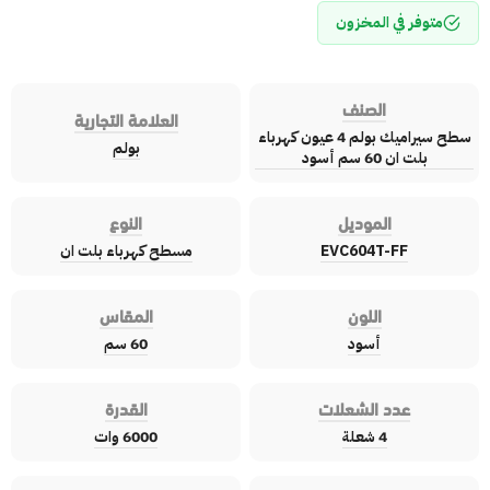
متوفر في المخزون
الصنف
العلامة التجارية
سطح سيراميك بولم 4 عيون كهرباء
بولم
بلت ان 60 سم أسود
الموديل
النوع
EVC604T-FF
مسطح كهرباء بلت ان
اللون
المقاس
أسود
60 سم
عدد الشعلات
القدرة
4 شعلة
6000 وات