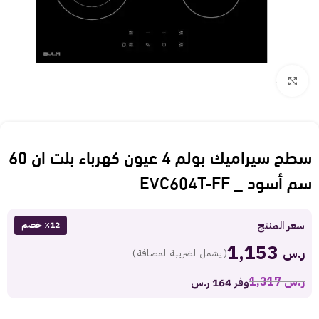
Click to enlarge
سطح سيراميك بولم 4 عيون كهرباء بلت ان 60
سم أسود _ EVC604T-FF
سعر المنتج
٪12 خصم
1,153
ر.س
( يشمل الضريبة المضافة )
ر.س
1,317
وفر 164 ر.س