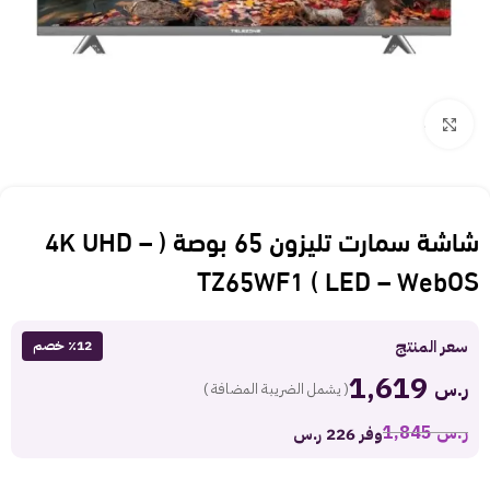
Click to enlarge
شاشة سمارت تليزون 65 بوصة ( 4K UHD –
LED – WebOS ) TZ65WF1
سعر المنتج
٪12 خصم
1,619
ر.س
( يشمل الضريبة المضافة )
ر.س
1,845
وفر 226 ر.س