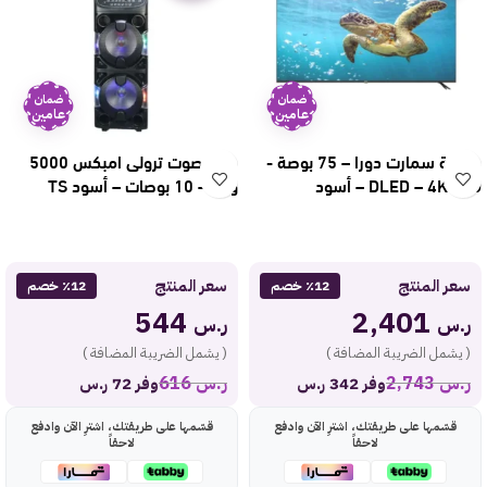
ضمان
ضمان
عامين
عامين
شاشة سمارت دورا – 75 بوصة -
مكبر صوت ترولى امبكس 5000
DLED – 4KUHD – أسود
وات – 10 بوصات – أسود TS
1103
75DYW70
سعر المنتج
سعر المنتج
٪12 خصم
٪12 خصم
544
2,401
ر.س
ر.س
( يشمل الضريبة المضافة )
( يشمل الضريبة المضافة )
ر.س
2,743
ر.س
616
وفر 342 ر.س
وفر 72 ر.س
قسّمها على طريقتك، اشترِ الآن وادفع
قسّمها على طريقتك، اشترِ الآن وادفع
لاحقاً
لاحقاً