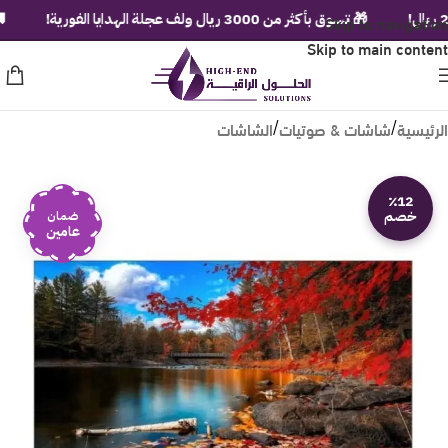
Skip to navigation
🎁 تسوق بأكثر من 3000 ريال ولف عجلة الهدايا الفورية!
🚚 شحن
Skip to main content
الرئيسية
شاشات & صوتيات
الشاشات
/
/
٪12
خصم
ضمان
عامين