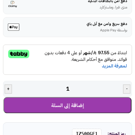
دفع آمن بالبطاقات البنكية
مدى، فيزا، وماستركارد
دفع سريع وآمن مع أبل باي
بواسطة Apple Pay
+
-
إضافة إلى السلة
رمز المنتج:
TZ50QGF1