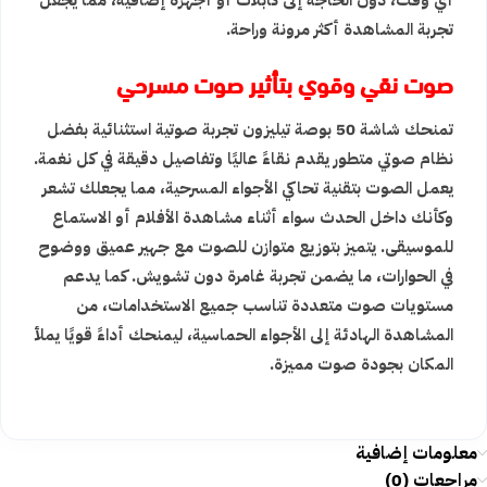
أي وقت، دون الحاجة إلى كابلات أو أجهزة إضافية، مما يجعل
تجربة المشاهدة أكثر مرونة وراحة.
صوت نقي وقوي بتأثير صوت مسرحي
تمنحك شاشة 50 بوصة تيليزون تجربة صوتية استثنائية بفضل
نظام صوتي متطور يقدم نقاءً عاليًا وتفاصيل دقيقة في كل نغمة.
يعمل الصوت بتقنية تحاكي الأجواء المسرحية، مما يجعلك تشعر
وكأنك داخل الحدث سواء أثناء مشاهدة الأفلام أو الاستماع
للموسيقى. يتميز بتوزيع متوازن للصوت مع جهير عميق ووضوح
في الحوارات، ما يضمن تجربة غامرة دون تشويش. كما يدعم
مستويات صوت متعددة تناسب جميع الاستخدامات، من
المشاهدة الهادئة إلى الأجواء الحماسية، ليمنحك أداءً قويًا يملأ
المكان بجودة صوت مميزة.
معلومات إضافية
مراجعات (0)