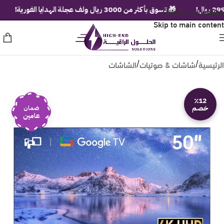
Skip to navigation
🎁 تسوق بأكثر من 3000 ريال ولف عجلة الهدايا الفورية!
🚚 ش
Skip to main content
الرئيسية
شاشات & صوتيات
الشاشات
/
/
٪12
خصم
ضمان
عامين