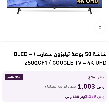
Click to enlarge
شاشة 50 بوصة تيليزون سمارت ( QLED –
GOOGLE TV – 4K UHD ) TZ50QGF1
سعر المنتج
٪12 خصم
1,003
ر.س
( يشمل الضريبة المضافة )
ر.س
1,138
وفر 135 ر.س