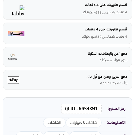
قسم فاتورتك على 4 دفعات
4 دفعات بقيمة
بدون فوائد
ر.س
332
قسم فاتورتك حتى 4 دفعات
4 دفعات بقيمة
بدون فوائد
ر.س
332
دفع آمن بالبطاقات البنكية
مدى، فيزا، وماستركارد
دفع سريع وآمن مع أبل باي
بواسطة Apple Pay
رمز المنتج:
QLDT-60S4KW1
شاشات & صوتيات
الشاشات
التصنيفات: