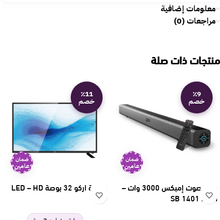
معلومات إضافية
مراجعات (0)
منتجات ذات صلة
٪11
٪9
خصم
خصم
ضمان
ضمان
عامين
عامين
مكبر صوت إمبكس 3000 وات –
شاشة اركو 32 بوصة LED – HD
أسود SB 1401