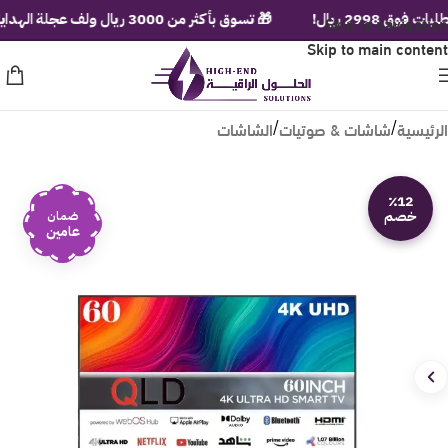
2 ريال!
Skip to navigation
🎁 تسوق بأكثر من 3000 ريال ولف عجلة الهدايا الفورية!
Skip to main content
الرئيسية
شاشات & صوتيات
الشاشات
/
/
٪12
خصم
ضمان
عامين