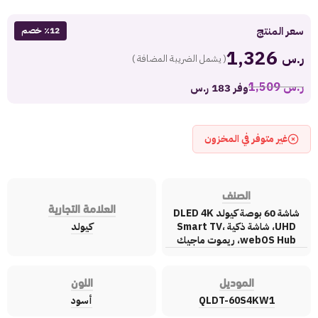
سعر المنتج
٪12 خصم
1,326
ر.س
( يشمل الضريبة المضافة )
ر.س
1,509
وفر 183 ر.س
غير متوفر في المخزون
الصنف
العلامة التجارية
شاشة 60 بوصة كيولد DLED 4K
UHD، شاشة ذكية Smart TV،
كيولد
webOS Hub، ريموت ماجيك
الموديل
اللون
QLDT-60S4KW1
أسود