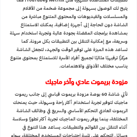
لتطبيقات المشاهدة الشهيرة مثل Netflix وYouTube، مما
يتيح لك الوصول بسهولة إلى مجموعة ضخمة من الأفلام
والمسلسلات والفيديوهات والمحتوى المتنوع مباشرة من
الشاشة دون الحاجة إلى أجهزة إضافية. يمكنك الاستمتاع
بمشاهدة برامجك المفضلة بجودة عالية وتجربة استخدام سهلة
وسريعة، مع إمكانية التنقل بين التطبيقات بكل مرونة. كما
تساعد هذه الميزة على توفير الوقت والجهد، لتجعل الشاشة
مركزًا ترفيهيًا مثاليًا لجميع أفراد الأسرة للاستمتاع بمحتوى متنوع
يناسب مختلف الأذواق والاهتمامات.
مزودة بريموت عادي وآخر ماجيك
تأتي شاشة 60 بوصة مزودة بريموت قياسي إلى جانب ريموت
ماجيك لتوفير تجربة استخدام أكثر راحة وسهولة، حيث يمنحك
الريموت العادي التحكم الأساسي والسريع في وظائف الشاشة
المختلفة، بينما يوفر ريموت الماجيك تجربة أكثر تطورًا وسلاسة
أثناء التنقل بين القوائم والتطبيقات. يساعد هذا التنوع في
وسائل التحكم على تلبية احتياجات المستخدم المختلفة، سواء