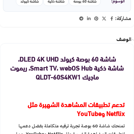
شاشة 60 بوصة
شاشة ذكية
شاشة كيولد
الوسوم:
مشاركة:
الوصف
شاشة 60 بوصة كيولد DLED 4K UHD،
شاشة ذكية Smart TV، webOS Hub، ريموت
ماجيك QLDT-60S4KW1
تدعم تطبيقات المشاهدة الشهيرة مثل
Netflix وYouTube
تمنحك شاشة 60 بوصة تجربة ترفيه متكاملة بفضل دعمها