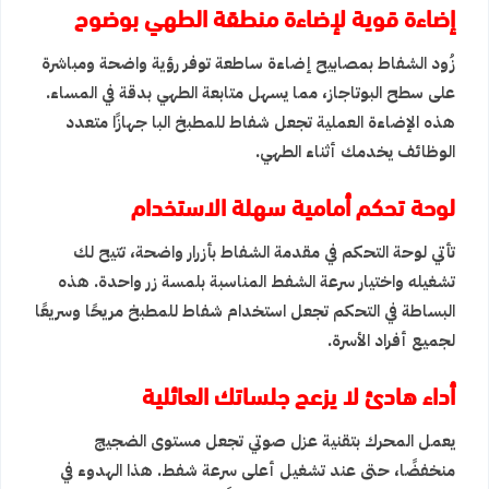
إضاءة قوية لإضاءة منطقة الطهي بوضوح
زُود الشفاط بمصابيح إضاءة ساطعة توفر رؤية واضحة ومباشرة
على سطح البوتاجاز، مما يسهل متابعة الطهي بدقة في المساء.
هذه الإضاءة العملية تجعل
شفاط للمطبخ
البا جهازًا متعدد
الوظائف يخدمك أثناء الطهي.
لوحة تحكم أمامية سهلة الاستخدام
تأتي لوحة التحكم في مقدمة الشفاط بأزرار واضحة، تتيح لك
تشغيله واختيار سرعة الشفط المناسبة بلمسة زر واحدة. هذه
البساطة في التحكم تجعل استخدام
شفاط للمطبخ
مريحًا وسريعًا
لجميع أفراد الأسرة.
أداء هادئ لا يزعج جلساتك العائلية
يعمل المحرك بتقنية عزل صوتي تجعل مستوى الضجيج
منخفضًا، حتى عند تشغيل أعلى سرعة شفط. هذا الهدوء في