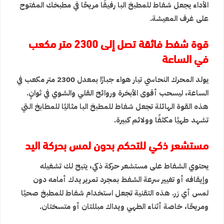
الأداء يجعل
شفاط للمطبخ
البا رفيقًا مريحًا في مطبخك المفتوح
على غرف المعيشة.
قوة شفط فائقة تصل إلى 2300 متر مكعب
في الساعة
يولد المحرك النحاسي تيار هواء جبارًا بمعدل 2300 متر مكعب في
الساعة، ليسحب أقوى الأبخرة وروائح القلي والشوي في ثوانٍ.
هذه القوة الهائلة تجعل
شفاط للمطبخ
البا مثاليًا للمطابخ التي
تشهد طهيًا مكثفًا وولائم كبيرة.
مستشعر ذكي للتحكم بدون لمس بحركة اليد
يحتوي الشفاط على مستشعر حركة ذكي، يتيح لك تشغيله
وإيقافه أو تغيير سرعة الشفط بمجرد تمرير يدك أمامه دون
لمس أي زر. هذه التقنية تجعل استخدام
شفاط للمطبخ
صحيًا
ومريحًا، خاصة أثناء الطهي ويداك مبللتان أو متسختان.