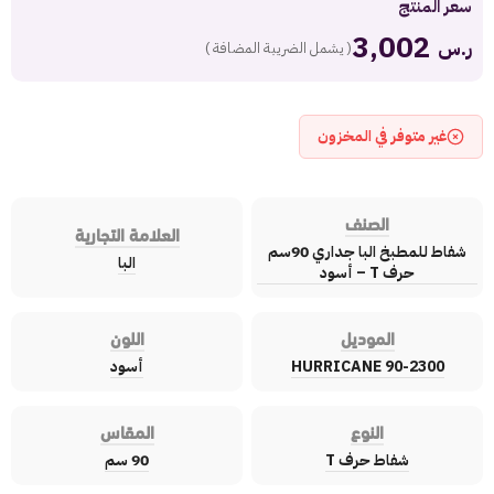
سعر المنتج
3,002
ر.س
( يشمل الضريبة المضافة )
غير متوفر في المخزون
الصنف
العلامة التجارية
شفاط للمطبخ البا جداري 90سم
البا
حرف T – أسود
الموديل
اللون
HURRICANE 90-2300
أسود
النوع
المقاس
شفاط حرف T
90 سم