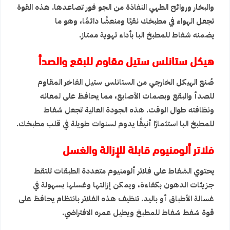
والبخار وروائح الطهي النفاذة من الجو فور تصاعدها. هذه القوة
تجعل الهواء في مطبخك نقيًا ومنعشًا دائمًا، وهو ما
يضمنه
شفاط للمطبخ
البا بأداء تهوية ممتاز.
هيكل ستانلس ستيل مقاوم للبقع والصدأ
صُنع الهيكل الخارجي من الستانلس ستيل الفاخر المقاوم
للصدأ والبقع وبصمات الأصابع، مما يحافظ على لمعانه
ونظافته طوال الوقت. هذه الجودة العالية تجعل
شفاط
للمطبخ
البا استثمارًا أنيقًا يدوم لسنوات طويلة في قلب مطبخك.
فلاتر ألومنيوم قابلة للإزالة والغسل
يحتوي الشفاط على فلاتر ألومنيوم متعددة الطبقات تلتقط
جزيئات الدهون بكفاءة، ويمكن إزالتها وغسلها بسهولة في
غسالة الأطباق أو باليد. تنظيف هذه الفلاتر بانتظام يحافظ على
قوة شفط
شفاط للمطبخ
ويطيل عمره الافتراضي.