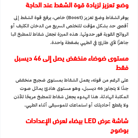
وضع تعزيز لزيادة قوة الشفط عند الحاجة
يوفر الشفاط وضع تعزيز (Boost) خاص، يرفع قوة الشفط إلى
أقصى حد بشكل مؤقت للتخلص السريع من الدخان الكثيف أو
الروائح القوية فور حدوثها. هذه الميزة تجعل
شفاط للمطبخ
البا
جاهزًا لأي طارئ في الطهي بضغطة واحدة.
مستوى ضوضاء منخفض يصل إلى 46 ديسبل
فقط
على الرغم من قوته، يعمل الشفاط بمستوى ضجيج منخفض
جدًا لا يتجاوز 46 ديسبل، وهو مستوى هادئ يماثل صوت
المكتبة الهادئة. هذا الهدوء يجعل
شفاط للمطبخ
مريحًا للأذن
ولا يقطع أحاديثك أو استماعك للموسيقى أثناء الطهي.
شاشة عرض LED بيضاء لعرض الإعدادات
بوضوح