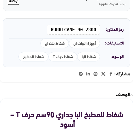
بواسطة Apple Pay
رمز المنتج:
HURRICANE 90-2300
أجهزة البيلت ان
شفاط بلت ان
التصنيفات:
شفاط البا
شفاط حرف T
شفاط للمطبخ
الوسوم:
مشاركة:
الوصف
شفاط للمطبخ البا جداري 90سم حرف T –
أسود