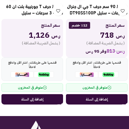
شفاط 90 سم حرف T جي ال جنرال
شفاط حرف T جورنيية بلت ان 60
3 سرعات – ستيل DT90SS100P
سم – 3 سرعات – ستيل
WHT623E5XUK
سعر المنتج
سعر المنتج
٪12 خصم
1,126
718
ر.س
ر.س
( يشمل الضريبة المضافة )
( يشمل الضريبة المضافة )
ر.س
813
وفر 95 ر.س
قسّمها على طريقتك، اشترِ الآن وادفع
قسّمها على طريقتك، اشترِ الآن وادفع
لاحقاً
لاحقاً
متوفر في المخزون
متوفر في المخزون
إضافة إلى السلة
إضافة إلى السلة