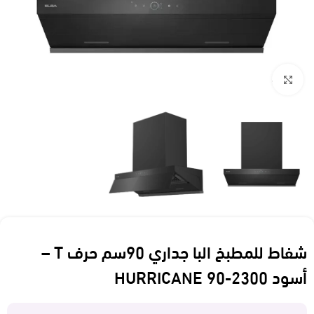
Click to enlarge
شفاط للمطبخ البا جداري 90سم حرف T –
أسود HURRICANE 90-2300