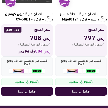
عامين
عامين
سطح بلت ان غاز 5 شعلة ماستر
سطح بلت ان غاز 5 عيون كومتيل
جاز 90 سم – تركي Mgel0121
اسود – تركي C9-50BTF
سعر المنتج
سعر المنتج
٪12 خصم
708
797
ر.س
ر.س
( يشمل الضريبة المضافة )
( يشمل الضريبة المضافة )
ر.س
804
وفر 96 ر.س
قسّمها على طريقتك، اشترِ الآن وادفع
قسّمها على طريقتك، اشترِ الآن وادفع
لاحقاً
لاحقاً
متوفر في المخزون
متوفر في المخزون
إضافة إلى السلة
إضافة إلى السلة