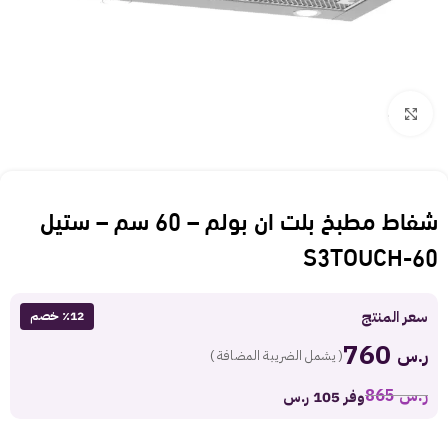
Click to enlarge
شفاط مطبخ بلت ان بولم – 60 سم – ستيل
S3TOUCH-60
سعر المنتج
٪12 خصم
760
ر.س
( يشمل الضريبة المضافة )
ر.س
865
وفر 105 ر.س