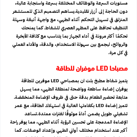
مستويات السرعة والوظائف المختلفة بسرعة واستجابة عالية،
دون الحاجة إلى أزرار تقليدية.يساهم التصميم الذكي للمستشعر
المنزلق في تسهيل التحكم أثناء الطهي، مع واجهة أنيقة وسهلة
التنظيف تحافظ على المظهر العصري للشفاط. كما يمنحك
تحكمًا أكثر مرونة في أداء الجهاز بما يتناسب مع كثافة الأبخرة
والروائح، ليجمع بين سهولة الاستخدام، والدقة، والأداء العملي
في كل مرة.
مصباحا LED موفران للطاقة
يتميز شفاط مطبخ بلت ان بمصباحي LED موفرين للطاقة
يوفران إضاءة ساطعة وواضحة لمنطقة الطهي، مما يسهل
متابعة تحضير الطعام بدقة حتى في ظروف الإضاءة المنخفضة.
تتميز إضاءة LED بكفاءتها العالية في استهلاك الطاقة، مع عمر
تشغيلي طويل يضمن أداءً موثوقًا لفترات ممتدة.تساعد
الإضاءة المدمجة على تحسين الرؤية أثناء الطهي، مما يوفر راحة
أكبر عند استخدام مختلف أواني الطهي وإعداد الوصفات. كما