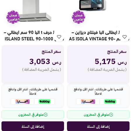
ضمان
ضمان
عامين
عامين
شفاط ايطالى البا فينتاج ديزاين –
شفاط حرف t البا 90 سم ايطالي –
90 سم AS ISOLA VINTAGE 90-
ستيل ISLAND STEEL 90-1000
1000
سعر المنتج
سعر المنتج
3,053
5,175
ر.س
ر.س
( يشمل الضريبة المضافة )
( يشمل الضريبة المضافة )
قسّمها على طريقتك، اشترِ الآن وادفع
قسّمها على طريقتك، اشترِ الآن وادفع
لاحقاً
لاحقاً
متوفر في المخزون
متوفر في المخزون
إضافة إلى السلة
إضافة إلى السلة