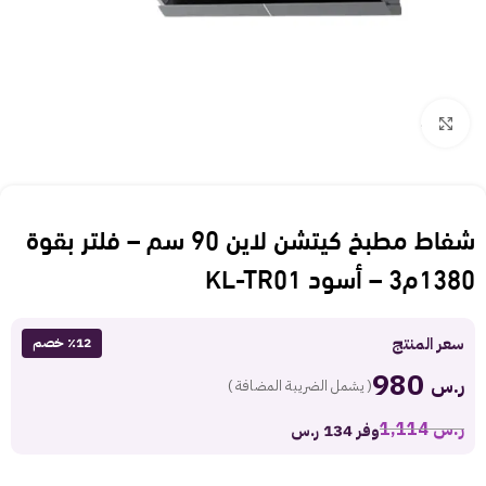
Click to enlarge
شفاط مطبخ كيتشن لاين 90 سم – فلتر بقوة
1380م3 – أسود KL-TR01
سعر المنتج
٪12 خصم
980
ر.س
( يشمل الضريبة المضافة )
ر.س
1,114
وفر 134 ر.س