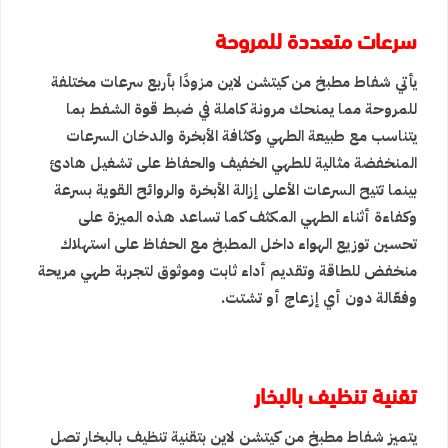
سرعات متعددة للمروحة
يأتي شفاط مطبخ من كيتشن لاين مزودًا بأربع سرعات مختلفة
للمروحة مما يمنحك مرونة كاملة في ضبط قوة الشفط بما
يتناسب مع طبيعة الطهي وكثافة الأبخرة والدخان السرعات
المنخفضة مثالية للطهي الخفيف والحفاظ على تشغيل هادئ
بينما تتيح السرعات الأعلى إزالة الأبخرة والروائح القوية بسرعة
وكفاءة أثناء الطهي المكثف كما تساعد هذه الميزة على
تحسين توزيع الهواء داخل المطبخ مع الحفاظ على استهلاك
منخفض للطاقة وتقديم أداء ثابت وموثوق لتجربة طهي مريحة
وفعّالة دون أي إزعاج أو تشتت.
تقنية تنظيف بالبخار
يتميز شفاط مطبخ من كيتشن لاين بتقنية تنظيف بالبخار تصل