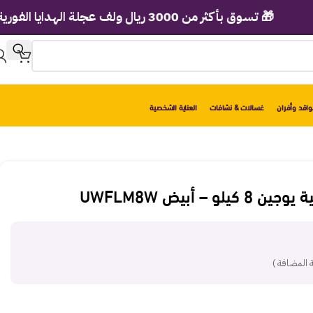
🎁 تسوق بأكثر من 3000 ريال ولف عجلة الهدايا الفورية!
اقد وأفران
غسالات & نشافات
العناية الشخصية
 – أبيض UWFLM8W
 المضافة )