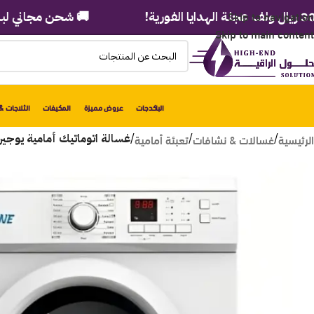
Skip to navigation
🚚 شحن مجاني لباب بيتك في
Skip to main content
الباكدجات
عروض مميزة
المكيفات
الثلاجات & 
الرئيسية
غسالات & نشافات
تعبئة أمامية
/
/
/
غسالة اتوماتيك أمامية يوجين 8 كيلو – أبيض FLM8W