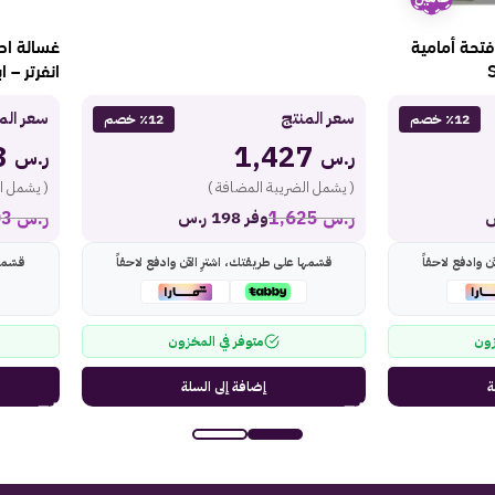
فتحة أمامية
انفرتر – ابيض 0hz
سعر المنتج
سعر الم
٪12 خصم
٪12 خصم
2,018
1,427
ر.س
ر.س
( يشمل الضريبة المضافة )
( يشمل ا
ر.س
1,625
ر.س
2,303
وفر 198 ر.س
ن وادفع لاحقاً
قسّمها على طريقتك، اشترِ الآن وادفع لاحقاً
قسّمه
زون
متوفر في المخزون
ة
إضافة إلى السلة