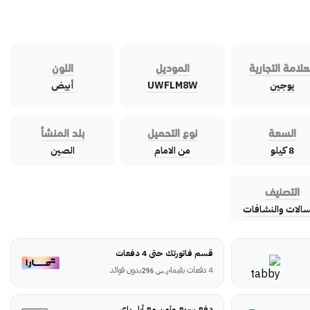
علامة التجارية
الموديل
اللون
يوجين
UWFLM8W
أبيض
السعة
نوع التحميل
بلد المنشأ
8 كيلو
من الامام
الصين
التصنيف
سالات والنشافات
قسم فاتورتك حتى 4 دفعات
4 دفعات بقيمة
بدون فوائد
ر.س
296
دفع سريع وآمن مع أبل باي