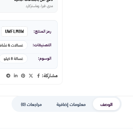
مدى، فيزا، وماستركارد
رمز المنتج:
UWFLM8W
غسالات & نشاف
التصنيفات:
غسالة 8 كيلو
الوسوم:
مشاركة:
الوصف
معلومات إضافية
مراجعات (0)