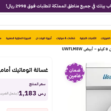
 جميع مناطق المملكة للطلبات فوق 2998 ريال!
الفريزرات
الثلاجات التجارية
شاشات & صوتيات
أجهزة البيلت ان
الاجهزة المنزلية الصغيرة
مو
UW
غسالة اتوماتيك أمامية يوجين 8 كيلو
ضمان
عامين
سعر المنتج
1,183
ر.س
( يشمل الضريبة