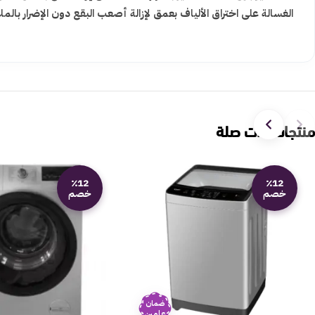
الغسالة على اختراق الألياف بعمق لإزالة أصعب البقع دون الإضرار بال
منتجات ذات صلة
٪12
٪12
خصم
خصم
ضمان
عامين