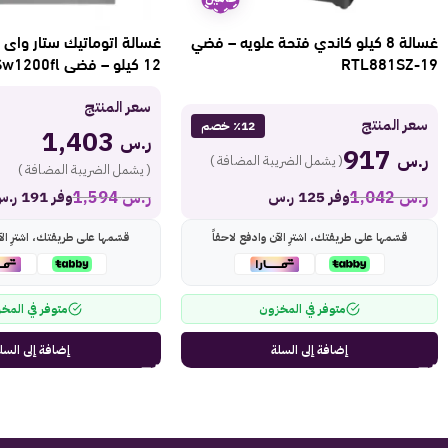
غسالة 8 كيلو كاندي فتحة علويه – فضي
غسالة اتوماتيك ستار واى 
RTL881SZ-19
12 كيلو – فضى Sw1200fl
سعر المنتج
سعر المنتج
٪12 خصم
1,403
ر.س
917
ر.س
( يشمل الضريبة المضافة )
( يشمل الضريبة المضافة )
ر.س
1,042
ر.س
1,594
وفر 125 ر.س
وفر 191 ر.س
قسّمها على طريقتك، اشترِ الآن وادفع لاحقاً
قسّمها على طريقتك، اشترِ الآ
متوفر في المخزون
متوفر في المخ
إضافة إلى السلة
إضافة إلى السل