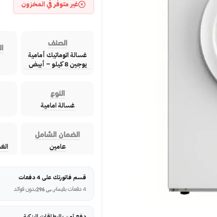
غير متوفر في المخزون
الصنف
ال
غسالة اتوماتيك أمامية
يوجين 8 كيلو – أبيض
النوع
غسالة امامية
الضمان الشامل
عامين
الغ
قسم فاتورتك على 4 دفعات
4 دفعات بقيمة
بدون فوائد
ر.س
296
دفع آمن بالبطاقات البنكية