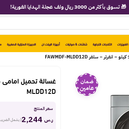
ر من 3000 ريال ولف عجلة الهدايا الفورية!
الفريزرات
الثلاجات التجارية
شاشات & صوتيات
أجهزة البيلت ان
الاجهزة المنزلية الصغيرة
مو
ضمان
عامين
MLDD12D
سعر المنتج
2,244
ر.س
( يشمل الضريبة