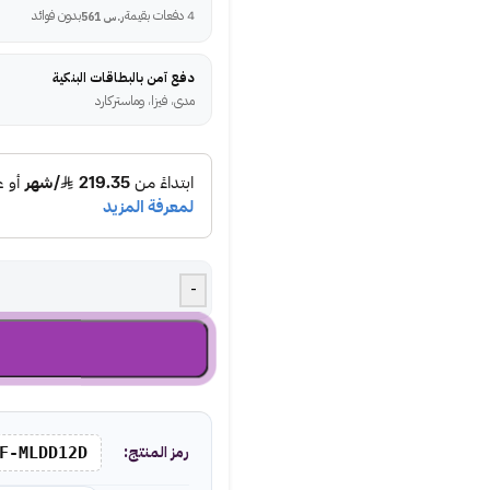
4 دفعات بقيمة
بدون فوائد
ر.س
561
دفع آمن بالبطاقات البنكية
مدى، فيزا، وماستركارد
-
رمز المنتج:
F-MLDD12D