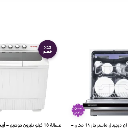
٪12
خصم
ضمان
عامين
جلايه صحون بلت ان ديجيتال ماستر جاز 14 مكان –
غسالة 18 كيلو تليزون حوضين – أبيض TWM18CG