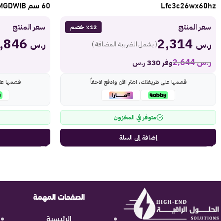
Lfc3c26wx60hz
60 سم MGDWIB
سعر المنتج
سعر المنتج
٪12 خصم
1,846
2,314
ر.س
ر.س
( يشمل الضريبة المضافة )
ر.س
2,644
وفر 330 ر.س
قسّمها على طريقتك، اشترِ الآن وادفع لاحقاً
قسّمها عل
متوفر في المخزون
إضافة إلى السلة
الصفحات المهمة
الرئيسية