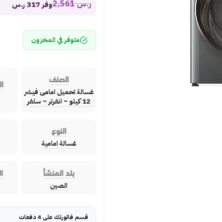
ر.س
2,561
وفر 317 ر.س
متوفر في المخزون
الصنف
ال
غسالة تحميل امامى فيشر
12 كيلو – انفرتر – سلفر
النوع
غسالة امامية
بلد المنشأ
ا
الصين
قسم فاتورتك على 4 دفعات