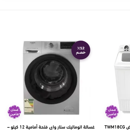
٪12
خصم
ضمان
ضمان
عامين
عامين
غسالة اتوماتيك ستار واى فتحة أمامية 12 كيلو –