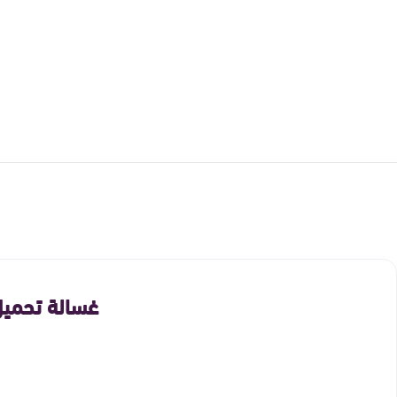
غسالة تحميل امامى فيشر 12 كي