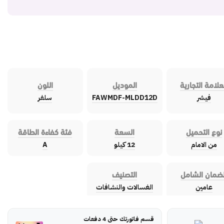
علامة التجارية
الموديل
اللون
فيشر
FAWMDF-MLDD12D
سلفر
نوع التحميل
السعة
فئة كفاءة الطاقة
من الامام
12 كيلو
A
لضمان الشامل
التصنيف
عامين
الغسالات والنشافات
قسم فاتورتك حتى 4 دفعات