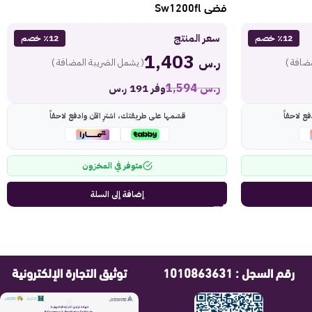
فضى Sw1200fl
سعر المنتج
٪12 خصم
٪12 خصم
1,403
ر.س
ضافة )
( يشمل الضريبة المضافة )
ر.س
1,594
وفر 191 ر.س
ع لاحقاً
قسّمها على طريقتك، اشترِ الآن وادفع لاحقاً
متوفر في المخزون
إضافة إلى السلة
رقم السجل : 1010863631
توثيق التجارة الإلكترونية