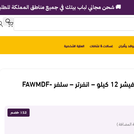
🚚 شحن مجاني لباب بيتك في جميع مناطق المملكة للطلبات فوق 2998 ري
اقد وأفران
غسالات & نشافات
العناية الشخصية
غسالة تحميل امامى فيشر 12 كيلو – انفرتر – سلفر FAWMDF-
٪12 خصم
 المضافة )