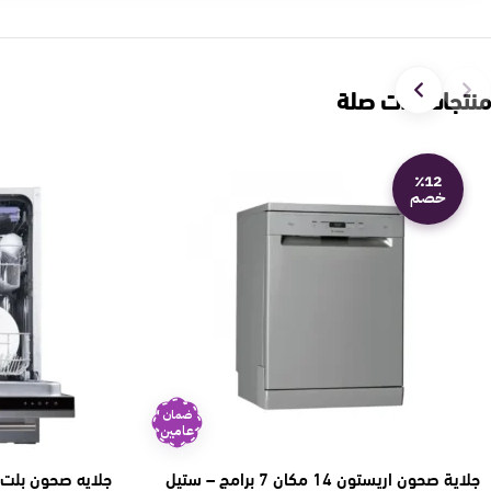
منتجات ذات صلة
٪12
خصم
ضمان
عامين
جلاية صحون اريستون 14 مكان 7 برامج – ستيل