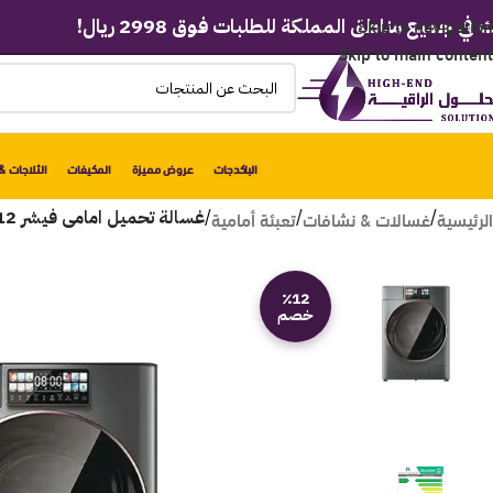
Skip to navigation
مناطق المملكة للطلبات فوق 2998 ريال!
🎁 تسوق بأكث
Skip to main content
الباكدجات
عروض مميزة
المكيفات
الثلاجات & 
الرئيسية
غسالات & نشافات
تعبئة أمامية
/
/
/
غسالة تحميل امامى فيشر 12 كيلو – انفرتر – سلفر FAWMDF-MLDD12D
٪12
خصم