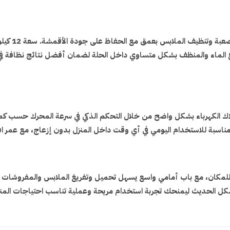
تتميز غسالة
زع الماء والمنظف بشكل متساوي داخل الحلة لضمان أفضل نتائج نظافة في 
ستهلاك الكهرباء بشكل واضح من خلال التحكم الذكي في سرعة المحرك حسب ك
ها مناسبة للاستخدام اليومي في أي وقت داخل المنزل بدون إزعاج، مع عمر
ان، مع باب أمامي واسع يسهل تحميل وتفريغ الملابس والمفروشات الكبي
لشكل الحديث ليمنحك تجربة استخدام مريحة وعملية تناسب احتياجات المن