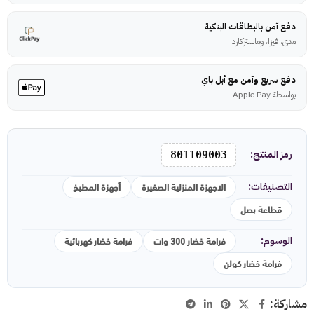
دفع آمن بالبطاقات البنكية
مدى، فيزا، وماستركارد
دفع سريع وآمن مع أبل باي
بواسطة Apple Pay
رمز المنتج:
801109003
الاجهزة المنزلية الصغيرة
أجهزة المطبخ
التصنيفات:
قطاعة بصل
فرامة خضار 300 وات
فرامة خضار كهربائية
الوسوم:
فرامة خضار كولن
مشاركة: