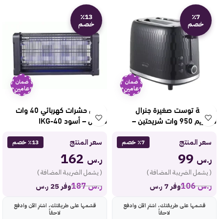
٪13
٪7
خصم
خصم
ضمان
ضمان
عامين
عامين
حماصة توست صغيرة جنرال
صاعق حشرات كهربائي 40 وات
سوبريم 950 وات شريحتين –
دوتس – أسود IKG-40
رمادي GSTO2BM
سعر المنتج
سعر المنتج
٪7 خصم
٪13 خصم
162
99
ر.س
ر.س
( يشمل الضريبة المضافة )
( يشمل الضريبة المضافة )
ر.س
106
ر.س
187
وفر 7 ر.س
وفر 25 ر.س
قسّمها على طريقتك، اشترِ الآن وادفع
قسّمها على طريقتك، اشترِ الآن وادفع
لاحقاً
لاحقاً