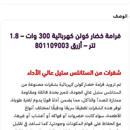
الوصف
فرامة خضار كولن كهربائية 300 وات – 1.8
لتر – أزرق 801109003
شفرات من الستانلس ستيل عالي الأداء
تم تزويد فرامة خضار كولن كهربائية بشفرات مصنوعة من
الستانلس ستيل عالي الجودة، تتميز بحدة فائقة ومقاومة
ممتازة للصدأ والتآكل، مما يضمن أداءً قويًا يدوم لفترة طويلة.
توفر هذه الشفرات تقطيعًا سريعًا ودقيقًا لمختلف أنواع
الأطعمة، سواء كانت خضروات أو فواكه أو أعشاب أو غيرها،
مع الحفاظ على قوام المكونات وجودتها. كما تساعد في تقليل