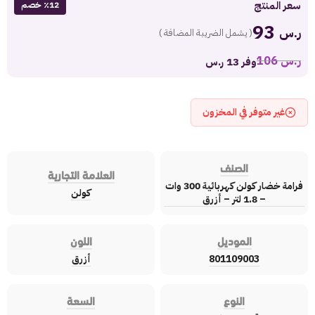
سعر المنتج
٪12 خصم
93
ر.س
( يشمل الضريبة المضافة )
ر.س
106
وفر 13 ر.س
غير متوفر في المخزون
الصنف
العلامة التجارية
فرامة خضار كولن كهربائية 300 وات
كولن
– 1.8 لتر – أزرق
الموديل
اللون
801109003
أزرق
النوع
السعة