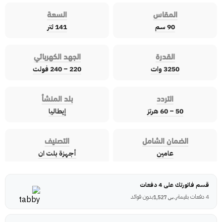
المقاس
السعة
90 سم
141 لتر
القدرة
الجهد الكهربائي
3250 وات
220 – 240 فولت
التردد
بلد المنشأ
50 – 60 هرتز
إيطاليا
الضمان الشامل
التصنيف
عامين
أجهزة بلت ان
قسم فاتورتك على 4 دفعات
4 دفعات بقيمة
بدون فوائد
ر.س
1,527