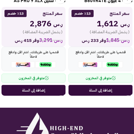
سعر المنتج
سعر المنتج
٪13 خصم
٪13 خصم
2,876
1,612
ر.س
ر.س
( يشمل الضريبة المضافة )
( يشمل الضريبة المضافة )
ر.س
1,845
ر.س
3,291
وفر 233 ر.س
وفر 415 ر.س
قسّمها على طريقتك، اشترِ الآن وادفع
قسّمها على طريقتك، اشترِ الآن وادفع
لاحقاً
لاحقاً
متوفر في المخزون
متوفر في المخزون
إضافة إلى السلة
إضافة إلى السلة