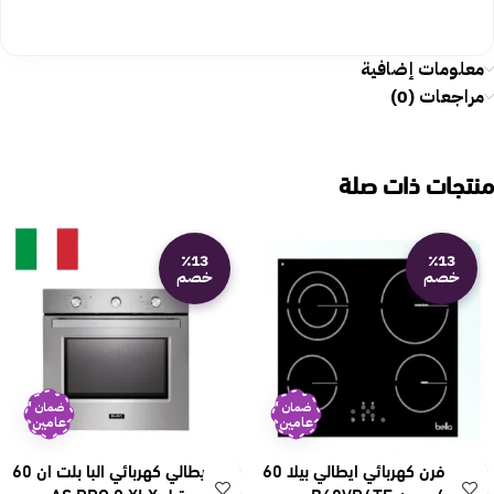
معلومات إضافية
مراجعات (0)
منتجات ذات صلة
٪13
٪13
خصم
خصم
ضمان
ضمان
عامين
عامين
سطح فرن كهربائي ايطالي بيلا 60
فرن ايطالي كهربائي البا بلت ان 60
سم – 4 عيون B60VR4TE
سم – ستيل AS PRO 9 XLX