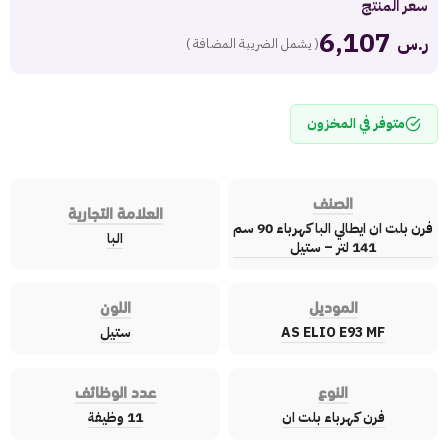
سعر المنتج
6,107
ر.س
( يشمل الضريبة المضافة )
متوفر في المخزون
الصنف
العلامة التجارية
فرن بلت ان ايطالي البا كهرباء 90 سم
البا
141 لتر – ستيل
الموديل
اللون
AS ELIO E93 MF
ستيل
النوع
عدد الوظائف
فرن كهرباء بلت ان
11 وظيفة