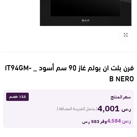
Click to enlarge
فرن بلت ان بولم غاز 90 سم أسود _ IT94GM-
B NERO
سعر المنتج
٪13 خصم
4,001
ر.س
( يشمل الضريبة المضافة )
ر.س
4,584
وفر 583 ر.س