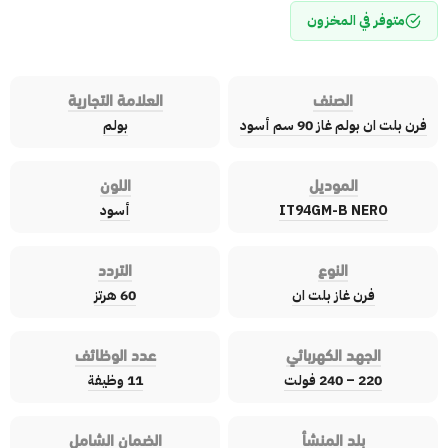
متوفر في المخزون
الصنف
العلامة التجارية
فرن بلت ان بولم غاز 90 سم أسود
بولم
الموديل
اللون
IT94GM-B NERO
أسود
النوع
التردد
فرن غاز بلت ان
60 هرتز
الجهد الكهربائي
عدد الوظائف
220 – 240 فولت
11 وظيفة
بلد المنشأ
الضمان الشامل