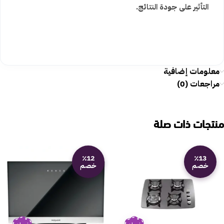
التأثير على جودة النتائج.
معلومات إضافية
مراجعات (0)
منتجات ذات صلة
٪12
٪13
خصم
خصم