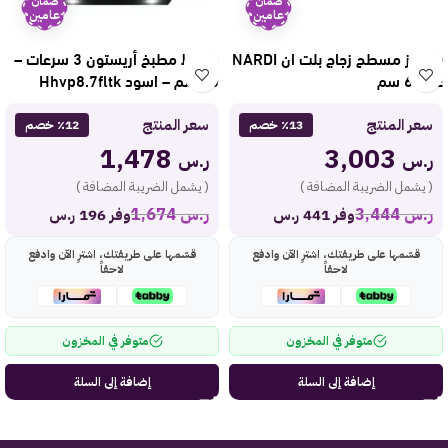
ضمان
ضمان
عامين
عامين
بوتاجاز مسطح زجاج بلت ان NARDI
شفاط مطبخ أريستون 3 سرعات –
غاز 60 سم
80 سم – اسود Hhvp8.7fltk
سعر المنتج
سعر المنتج
٪13 خصم
٪12 خصم
1,478
3,003
ر.س
ر.س
( يشمل الضريبة المضافة )
( يشمل الضريبة المضافة )
ر.س
3,444
ر.س
1,674
وفر 441 ر.س
وفر 196 ر.س
قسّمها على طريقتك، اشترِ الآن وادفع
قسّمها على طريقتك، اشترِ الآن وادفع
لاحقاً
لاحقاً
متوفر في المخزون
متوفر في المخزون
إضافة إلى السلة
إضافة إلى السلة