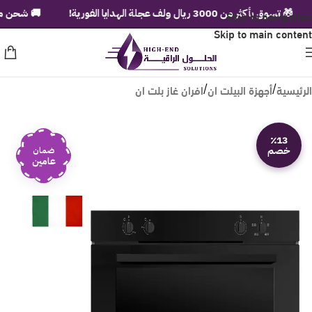
🎁 تسوق بأكثر من 3000 ريال ولف عجلة الهدايا الفورية!
Skip to navigation
🚚 شحن مجاني لب
Skip to main content
الرئيسية
أجهزة البيلت ان
افران غاز بلت ان
/
/
٪13
خصم
ضمان
عامين