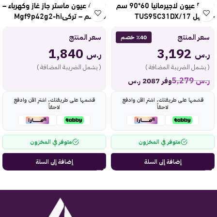
فرن 5 عيون لاجيرمانيا 60*90 سم
فرن 6 عيون ماستر جاز غاز وكهرباء –
– ستيل TUS95C31DX/17
90 سم – تركيMgf9p42g2-hi
سعر المنتج
سعر المنتج
٪40 خصم
1,840
3,192
ر.س
ر.س
( يشمل الضريبة المضافة )
( يشمل الضريبة المضافة )
ر.س
5,279
وفر 2087 ر.س
قسّمها على طريقتك، اشترِ الآن وادفع
قسّمها على طريقتك، اشترِ الآن وادفع
لاحقاً
لاحقاً
متوفر في المخزون
متوفر في المخزون
إضافة إلى السلة
إضافة إلى السلة