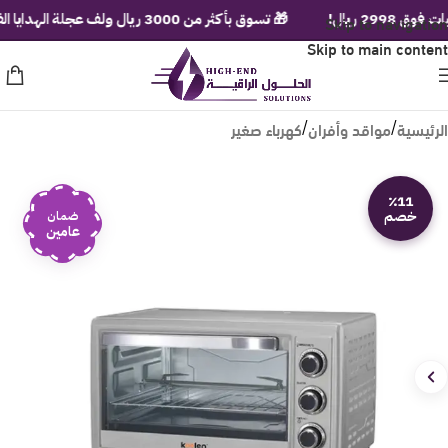
يال!
Skip to navigation
🎁 تسوق بأكثر من 3000 ريال ولف عجلة الهدايا الفورية!
Skip to main content
الرئيسية
مواقد وأفران
كهرباء صغير
/
/
٪11
خصم
ضمان
عامين