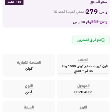
سعر المنتج
٪11 خصم
279
ر.س
( يشمل الضريبة المضافة )
ر.س
313
وفر 34 ر.س
متوفر في المخزون
الصنف
العلامة التجارية
فرن كهرباء صغير كولن 1500 واط –
كولن
35 لتر – فضي
الموديل
اللون
802104006
فضي
النوع
السعة