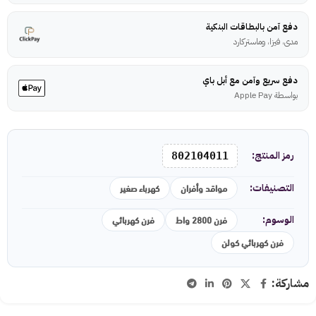
دفع آمن بالبطاقات البنكية
مدى، فيزا، وماستركارد
دفع سريع وآمن مع أبل باي
بواسطة Apple Pay
رمز المنتج:
802104011
مواقد وأفران
كهرباء صغير
التصنيفات:
فرن 2800 واط
فرن كهربائي
الوسوم:
فرن كهربائي كولن
مشاركة: