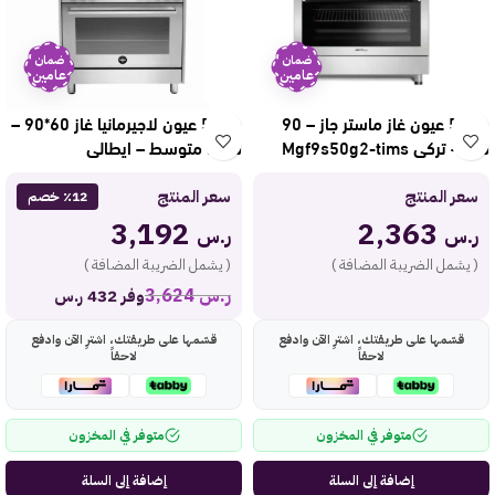
ضمان
ضمان
عامين
عامين
فرن 5 عيون غاز ماستر جاز – 90
فرن 5 عيون لاجيرمانيا غاز 60*90 –
سم – تركي Mgf9s50g2-tims
شبك متوسط – ايطالي
Ris95c31dx
سعر المنتج
سعر المنتج
٪12 خصم
3,192
2,363
ر.س
ر.س
( يشمل الضريبة المضافة )
( يشمل الضريبة المضافة )
ر.س
3,624
وفر 432 ر.س
قسّمها على طريقتك، اشترِ الآن وادفع
قسّمها على طريقتك، اشترِ الآن وادفع
لاحقاً
لاحقاً
متوفر في المخزون
متوفر في المخزون
إضافة إلى السلة
إضافة إلى السلة