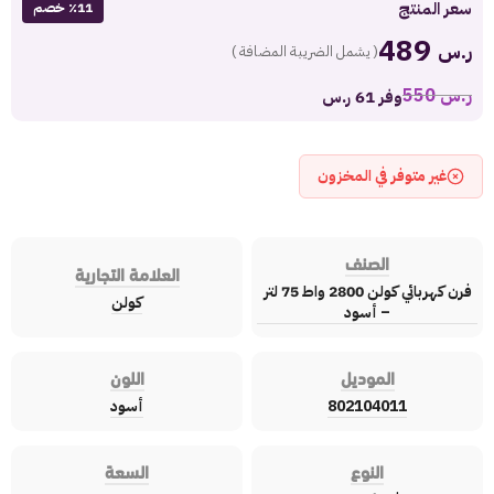
سعر المنتج
٪11 خصم
489
ر.س
( يشمل الضريبة المضافة )
ر.س
550
وفر 61 ر.س
غير متوفر في المخزون
الصنف
العلامة التجارية
فرن كهربائي كولن 2800 واط 75 لتر
كولن
– أسود
الموديل
اللون
802104011
أسود
النوع
السعة