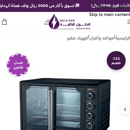
2 ريال!
Skip to navigation
🎁 تسوق بأكثر من 3000 ريال ولف عجلة الهدايا الفورية!
Skip to main content
الرئيسية
مواقد وأفران
كهرباء صغير
/
/
٪11
خصم
ضمان
عامين