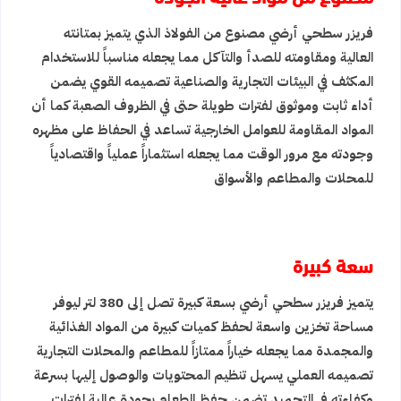
فريزر سطحي أرضي مصنوع من الفولاذ الذي يتميز بمتانته
العالية ومقاومته للصدأ والتآكل مما يجعله مناسباً للاستخدام
المكثف في البيئات التجارية والصناعية تصميمه القوي يضمن
أداء ثابت وموثوق لفترات طويلة حتى في الظروف الصعبة كما أن
المواد المقاومة للعوامل الخارجية تساعد في الحفاظ على مظهره
وجودته مع مرور الوقت مما يجعله استثماراً عملياً واقتصادياً
للمحلات والمطاعم والأسواق
سعة كبيرة
يتميز فريزر سطحي أرضي بسعة كبيرة تصل إلى 380 لتر ليوفر
مساحة تخزين واسعة لحفظ كميات كبيرة من المواد الغذائية
والمجمدة مما يجعله خياراً ممتازاً للمطاعم والمحلات التجارية
تصميمه العملي يسهل تنظيم المحتويات والوصول إليها بسرعة
وكفاءته في التجميد تضمن حفظ الطعام بجودة عالية لفترات