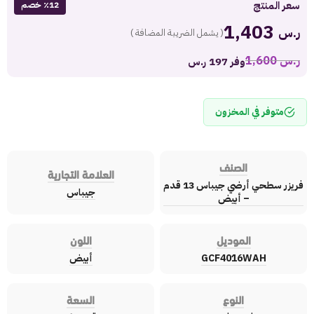
سعر المنتج
٪12 خصم
1,403
ر.س
( يشمل الضريبة المضافة )
ر.س
1,600
وفر 197 ر.س
متوفر في المخزون
الصنف
العلامة التجارية
فريزر سطحي أرضي جيباس 13 قدم
جيباس
– أبيض
الموديل
اللون
GCF4016WAH
أبيض
النوع
السعة