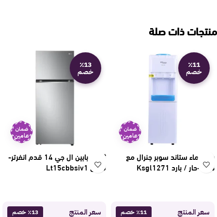
منتجات ذات صلة
٪13
٪11
خصم
خصم
ضمان
ضمان
عامين
عامين
برادة ماء ستاند سوبر جنرال مع
ثلاجة بابين ال جي 14 قدم انفرتر-
خزانة-حار / بارد Ksgl1271
فضي Lt15cbbsiv1
سعر المنتج
سعر المنتج
٪11 خصم
٪13 خصم