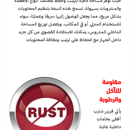
حيث توفر مساحة كافية لترتيب وحفظ مختلف أنواع الأطعمة
والمشروبات بسهولة. تسمح هذه السعة بتنظيم المحتويات
بشكل مريح، مما يجعل الوصول إليها سريعًا وعمليًا، سواء
للاستخدام المنزلي أو في المكاتب. وبفضل توزيع المساحة
الداخلي المدروس، يمكنك الاستفادة القصوى من كل جزء
داخل الجهاز مع الحفاظ على ترتيب ونظافة المحتويات
مقاومة
للتآكل
والرطوبة
يأتي فريزر شارب
أفقى بخامات
داخلية عالية