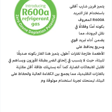
يتميز فريزر شارب أفقى
باستخدام غاز التبريد
R600A المعروف
بكونه آمنًا وفعّالًا في
نقل البرودة، مما
يضمن أداء تبريد قوي
وسريع يحافظ على
الأطعمة طازجة لفترات أطول. يتميز هذا الغاز بكونه صديقًا
للبيئة، حيث لا يتسبب في إلحاق الضرر بطبقة الأوزون ويساهم في
تقليل الانبعاثات الضارة. كما أنه يستهلك طاقة أقل مقارنة
بالغازات التقليدية، مما يجمع بين الكفاءة العالية والحفاظ على
البيئة، ليمنحك تجربة استخدام موثوقة وم