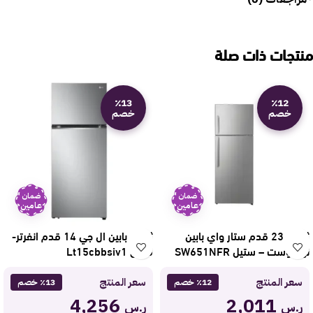
منتجات ذات صلة
٪13
٪12
خصم
خصم
ضمان
ضمان
عامين
عامين
ثلاجة 23 قدم ستار واي بابين
ثلاجة بابين ال جي 14 قدم انفرتر-
نوفروست – ستيل SW651NFR
فضي Lt15cbbsiv1
سعر المنتج
سعر المنتج
٪12 خصم
٪13 خصم
4,256
2,011
ر.س
ر.س