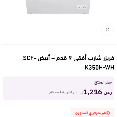
Click to enlarge
فريزر شارب أفقى 9 قدم – أبيض SCF-
K350H-WH
سعر المنتج
1,216
ر.س
( يشمل الضريبة المضافة )
غير متوفر في المخزون