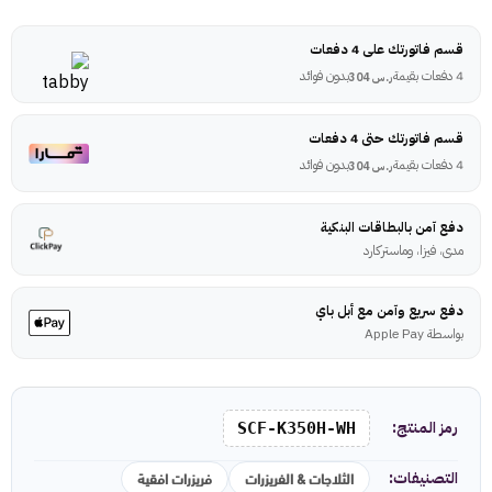
قسم فاتورتك على 4 دفعات
4 دفعات بقيمة
بدون فوائد
ر.س
304
قسم فاتورتك حتى 4 دفعات
4 دفعات بقيمة
بدون فوائد
ر.س
304
دفع آمن بالبطاقات البنكية
مدى، فيزا، وماستركارد
دفع سريع وآمن مع أبل باي
بواسطة Apple Pay
رمز المنتج:
SCF-K350H-WH
الثلاجات & الفريزرات
فريزرات افقية
التصنيفات: