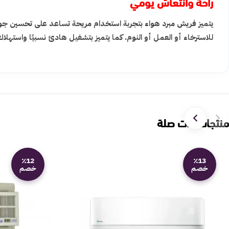
راحة وانتعاش يومي
يتميز فريش مبرد هواء بتجربة استخدام مريحة تساعد على تحسين جودة
للاسترخاء أو العمل أو النوم. كما يتميز بتشغيل هادئ نسبيًا واستهلا
منتجات ذات صلة
٪12
٪13
خصم
خصم