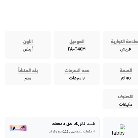
علامة التجارية
الموديل
اللون
فريش
FA-T40M
أبيض
السعة
عدد السرعات
بلد المنشأ
40 لتر
3 سرعات
مصر
التصنيف
مكيفات
قسم فاتورتك حتى 4 دفعات
4 دفعات بقيمة
بدون فوائد
ر.س
111