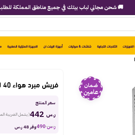
 شحن مجاني لباب بيتك في جميع مناطق المملكة للطلبات فوق 2998 ريا
الفريزرات
الثلاجات التجارية
شاشات & صوتيات
أجهزة البيلت ان
الاجهزة المنزلية الصغيرة
مو
فريش مبرد هواء 40 لتر – أبيض FA-T40M
ضمان
عامين
سعر المنتج
442
ر.س
( يشمل الضريبة الم
ر.س
490
وفر 48 ر.س