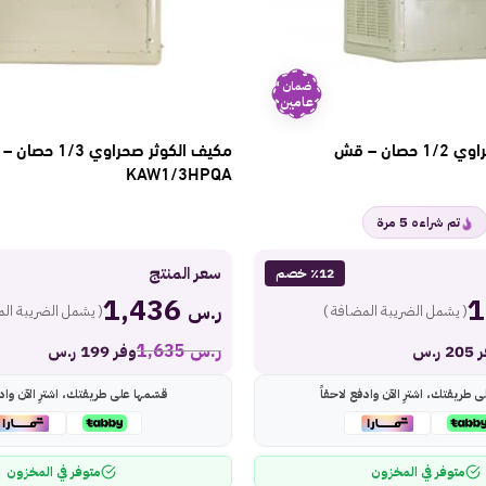
ضمان
عامين
مكيف الكوثر صحراوي 1/2 حصان – قش
مكيف الكوثر صحراوي /3
KAW1/3HPQA
5
تم شراءه
مرة
سعر المنتج
٪12 خصم
1,436
ر.س
( يشمل الضريبة المضافة )
( يشمل الضريبة الم
ر.س
1,635
 ر.س
وفر 199 ر.س
ى طريقتك، اشترِ الآن وادفع لاحقاً
قسّمها على طريقتك، اشترِ الآن وادف
متوفر في المخزون
متوفر في المخزون