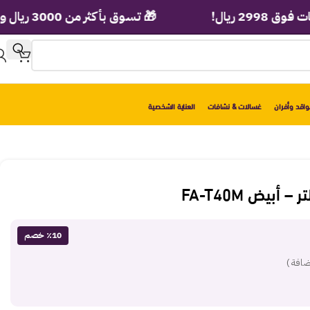
ل!
🎁 تسوق بأكثر من 3000 ريال ولف عجلة الهدايا الفورية!
اقد وأفران
غسالات & نشافات
العناية الشخصية
٪10 خصم
ضافة )