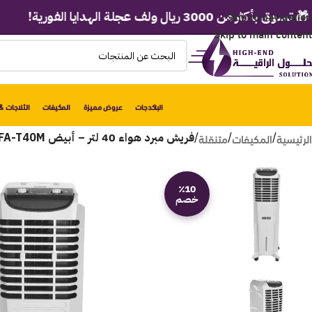
Skip to navigation
من 3000 ريال ولف عجلة الهدايا الفورية!
Skip to main content
الباكدجات
عروض مميزة
المكيفات
الثلاجات & 
الرئيسية
المكيفات
متنقلة
/
/
/
فريش مبرد هواء 40 لتر – أبيض FA-T40M
٪10
خصم