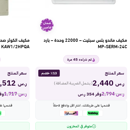
ضمان
عامين
مكيف ماندو بلس سبليت – 22000 وحدة – بارد
KAW1/2HPQA
MP-SERM-24C
45
تم شراءه
مرة
سعر المنتج
سعر المنتج
٪13 خصم
1,512
2,440
ر.س
ر.س
( يشمل الضريبة المضافة )
ر.س
2,794
ر.س
1,717
وفر 354 ر.س
وفر 205
قسّمها على طريقتك، اشترِ الآن وادفع لاحقاً
قسّمها عل
متوفر في المخزون