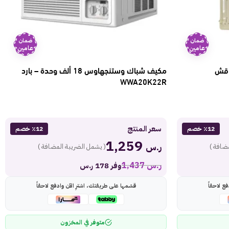
ضمان
ضمان
عامين
عامين
1 حصان – قش
مكيف شباك وستنجهاوس 18 ألف وحدة – بارد
WWA20K22R
سعر المنتج
٪12 خصم
٪12 خصم
1,259
ر.س
ضافة )
( يشمل الضريبة المضافة )
ر.س
1,437
وفر 178 ر.س
ع لاحقاً
قسّمها على طريقتك، اشترِ الآن وادفع لاحقاً
متوفر في المخزون