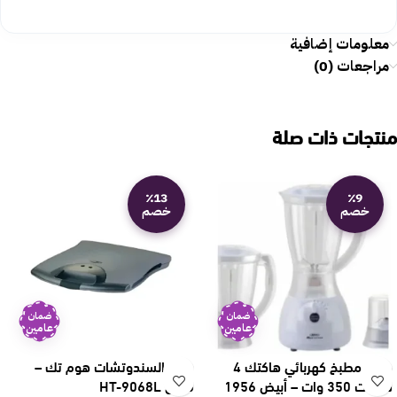
معلومات إضافية
مراجعات (0)
منتجات ذات صلة
٪13
٪9
خصم
خصم
ضمان
ضمان
عامين
عامين
خلاط مطبخ كهربائي هاكتك 4
صانع السندوتشات هوم تك –
سرعات 350 وات – أبيض 1956
فضي HT-9068L