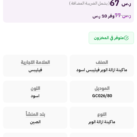
67
ر.س
( يشمل الضريبة المضافة )
ر.س
77
وفر 10 ر.س
متوفر في المخزون
الصنف
العلامة التجارية
ماكينة ازالة الوبر فيليبس اسود
فيليبس
الموديل
اللون
GC026/80
اسود
النوع
بلد المنشأ
ماكينة ازالة الوبر
الصين