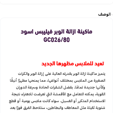
الوصف
ماكينة ازالة الوبر فيليبس اسود
GC026/80
تعيد للملابس مظهرها الجديد
يتميز ماكينة ازالة الوبر بقدرته العالية على إزالة الوبر والكرات
الصغيرة من الملابس بمختلف أنواعها، مما يمنحها مظهرًا أنيقًا
وكأنها جديدة تمامًا. بفضل الشفرات الحادة وسرعة الدوران
القوية، يمكنه التعامل مع الأقمشة التي تعرضت للاهتراء نتيجة
الاستخدام المتكرر أو الغسيل. سواء كانت ملابس يومية أو قطع
شتوية ثقيلة مثل المعاطف والبطاطين، ستلاحظ الفرق فورًا بعد