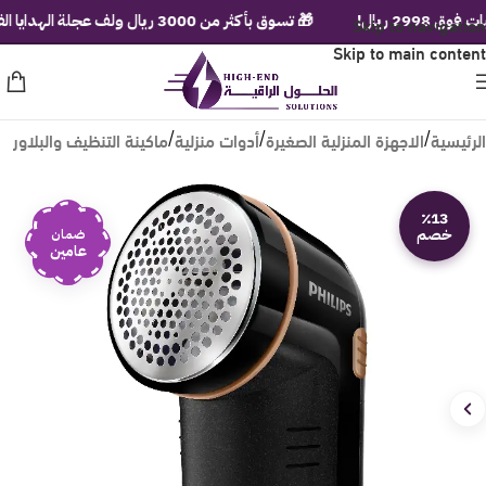
يال!
Skip to navigation
🎁 تسوق بأكثر من 3000 ريال ولف عجلة الهدايا الفورية!
Skip to main content
الرئيسية
الاجهزة المنزلية الصغيرة
أدوات منزلية
ماكينة التنظيف والبلاور
/
/
/
٪13
خصم
ضمان
عامين