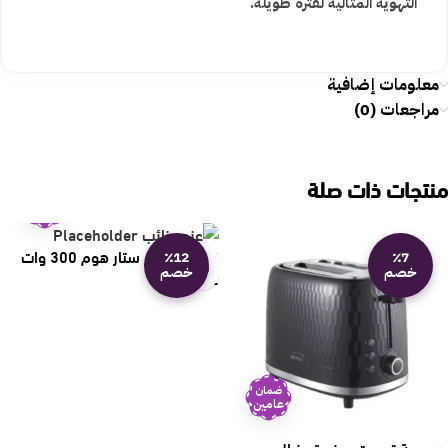
التهوية المثالية لفترة طويلة.
معلومات إضافية
مراجعات (0)
منتجات ذات صلة
ضمان
عامين
قطاعة خضار ستار هوم 300 وات
٪12
٪7
خصم
خصم
ST-72
ضمان
عامين
حماصة توست صغيرة جنرال