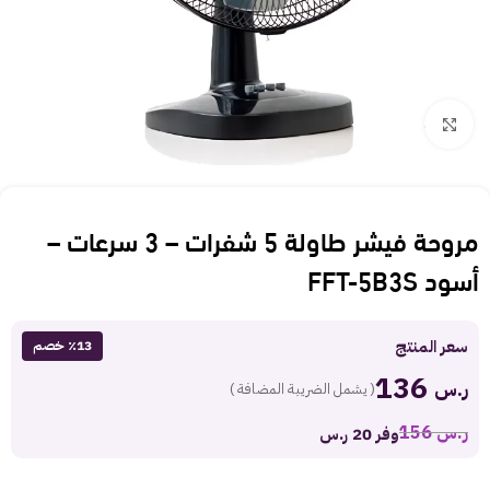
Click to enlarge
مروحة فيشر طاولة 5 شفرات – 3 سرعات –
أسود FFT-5B3S
سعر المنتج
٪13 خصم
136
ر.س
( يشمل الضريبة المضافة )
ر.س
156
وفر 20 ر.س