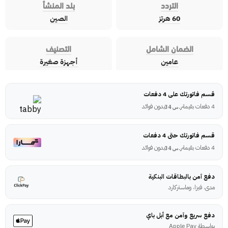
التردد
بلد المنشأ
60 هرتز
الصين
الضمان الشامل
التصنيف
عامين
أجهزة صغيرة
قسم فاتورتك على 4 دفعات
4 دفعات بقيمة
بدون فوائد
ر.س
34
قسم فاتورتك حتى 4 دفعات
4 دفعات بقيمة
بدون فوائد
ر.س
34
دفع آمن بالبطاقات البنكية
مدى، فيزا، وماستركارد
دفع سريع وآمن مع أبل باي
بواسطة Apple Pay