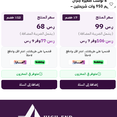
سوبريم 950 وات شريحتين –
رمادي GSTO2BM
سعر المنتج
سعر المنتج
٪7 خصم
٪12 خصم
68
99
ر.س
ر.س
( يشمل الضريبة المضافة )
( يشمل الضريبة المضافة )
ر.س
106
ر.س
77
وفر 7 ر.س
وفر 9 ر.س
قسّمها على طريقتك، اشترِ الآن وادفع
قسّمها على طريقتك، اشترِ الآن وادفع
لاحقاً
لاحقاً
متوفر في المخزون
متوفر في المخزون
إضافة إلى السلة
إضافة إلى السلة