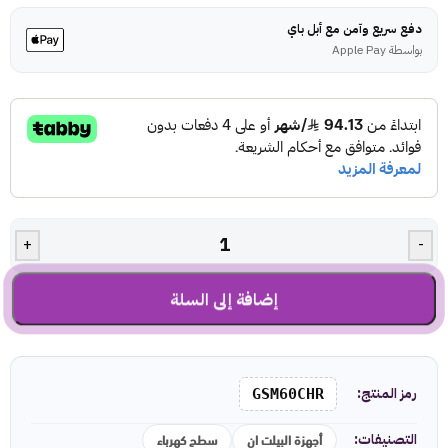
دفع سريع وآمن مع أبل باي
بواسطة Apple Pay
+
-
إضافة إلى السلة
رمز المنتج:
GSM60CHR
أجهزة البيلت ان
سطح كهرباء
التصنيفات: