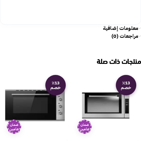
معلومات إضافية
مراجعات (0)
منتجات ذات صلة
٪13
٪13
خصم
خصم
ضمان
ضمان
عامين
عامين