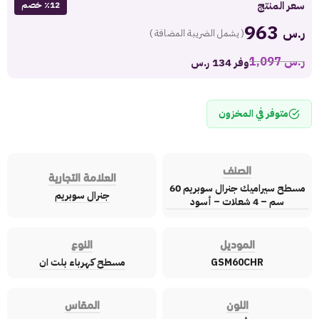
سعر المنتج
٪12 خصم
963
ر.س
( يشمل الضريبة المضافة )
ر.س
1,097
وفر 134 ر.س
متوفر في المخزون
الصنف
العلامة التجارية
مسطح سيراميك جنرال سوبريم 60
جنرال سوبريم
سم – 4 شعلات – أسود
الموديل
النوع
GSM60CHR
مسطح كهرباء بلت ان
اللون
المقاس