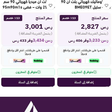
فرن باوماتيك كهربائي بلت ان 90
فرن بلت ان ميديا كهربائي 90 سم
سم – ستيل BMEO9ET
– 2500 وات – فضي 95m90m1s
سعر المنتج
سعر المنتج
٪13 خصم
٪13 خصم
3,001
2,827
ر.س
ر.س
( يشمل الضريبة المضافة )
( يشمل الضريبة المضافة )
ر.س
3,233
ر.س
3,434
وفر 406 ر.س
وفر 433 ر.س
قسّمها على طريقتك، اشترِ الآن وادفع
قسّمها على طريقتك، اشترِ الآن وادفع
لاحقاً
لاحقاً
متوفر في المخزون
متوفر في المخزون
إضافة إلى السلة
إضافة إلى السلة