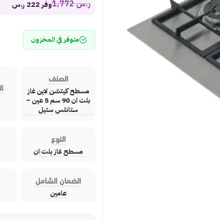
ر.س
1,772
وفر 222 ر.س
متوفر في المخزون
الصنف
ال
مسطح كيتشن لاين غاز
بلت ان 90 سم 5 عين –
ستانلس ستيل
النوع
مسطح غاز بلت ان
الضمان الشامل
عامين