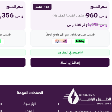
سعر المنتج
سعر المنتج
٪12 خصم
3,356
960
ر.س
ر.س
( يشمل الضريبة المضافة )
ر.س
1,095
وفر 135 ر.س
قسّمها على طريقتك، اشترِ الآن وادفع لاحقاً
قسّمها عل
متوفر في المخزون
إضافة إلى السلة
الصفحات المهمة
الرئيسية
المتجر
نقدم لكم في متجرنا الاكتروني تجربة