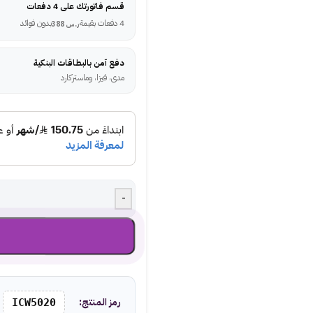
قسم فاتورتك على 4 دفعات
4 دفعات بقيمة
بدون فوائد
ر.س
388
دفع آمن بالبطاقات البنكية
مدى، فيزا، وماستركارد
-
رمز المنتج:
ICW5020