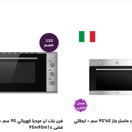
٪13
خصم
ضمان
عامين
فرن بلت ان كهرباء ماستر جاز 60*90 سم – ايطالي
فضي 95m90m1s