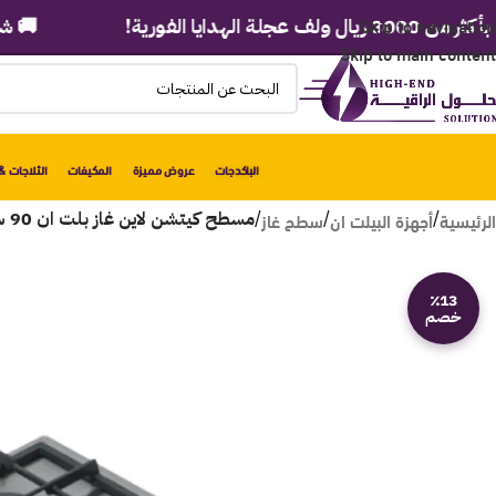
Skip to navigation
ا الفورية!
🚚 شحن مجان
Skip to main content
الباكدجات
عروض مميزة
المكيفات
الثلاجات & 
الرئيسية
أجهزة البيلت ان
سطح غاز
/
/
/
مسطح كيتشن لاين غاز بلت ان 90 سم 5 عين – ستانلس ستيل ICW5020
٪13
خصم