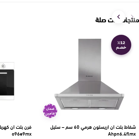
منتجات ذات صلة
٪12
خصم
ضمان
عامين
شفاط بلت ان اريستون هرمي 60 سم – ستيل
o96e9mx
Ahpn6.4flmx