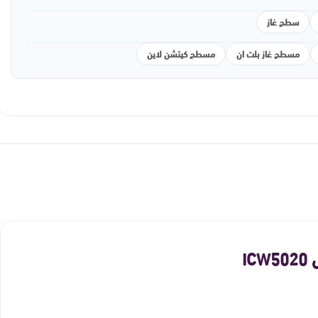
سطح غاز
مسطح غاز بلت ان
مسطح كيتشن لاين