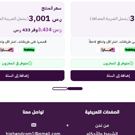
سعر المنتج
3,001
ر.س
( يشمل الضريبة المضافة )
( يشمل الضريبة الم
ر.س
3,434
وفر 433 ر.س
ى طريقتك، اشترِ الآن وادفع لاحقاً
قسّمها على طريقتك، اشترِ الآن وادف
متوفر في المخزون
متوفر في المخزون
إضافة إلى السلة
إضافة إلى السلة
الصفحات التعريفية
تواصل معنا
من نحن
الشروط والأحكام
highendcom1@gmail.com