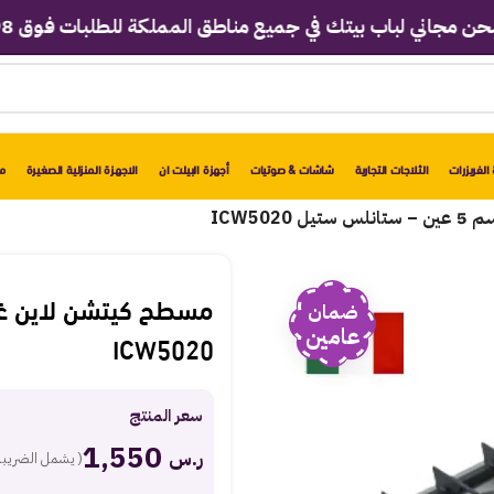
ي لباب بيتك في جميع مناطق المملكة للطلبات فوق 2998 ريال!
الفريزرات
الثلاجات التجارية
شاشات & صوتيات
أجهزة البيلت ان
الاجهزة المنزلية الصغيرة
مو
ضمان
عامين
ICW5020
سعر المنتج
1,550
ر.س
( يشمل الضريبة