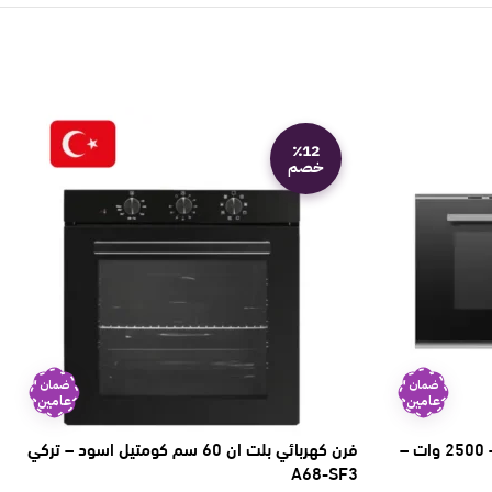
٪12
خصم
ضمان
ضمان
عامين
عامين
فرن بلت ان ميديا كهربائي 90 سم – 2500 وات –
فرن كهربائي بلت ان 60 سم كومتيل اسود – تركي
A68-SF3