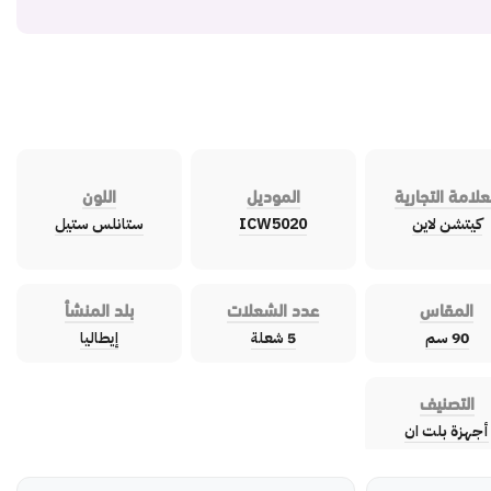
علامة التجارية
الموديل
اللون
كيتشن لاين
ICW5020
ستانلس ستيل
المقاس
عدد الشعلات
بلد المنشأ
90 سم
5 شعلة
إيطاليا
التصنيف
أجهزة بلت ان