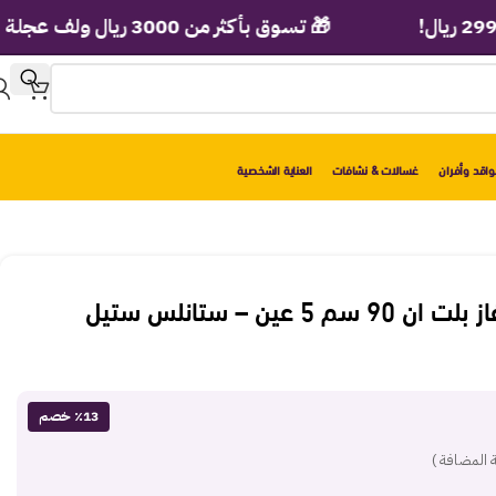
🎁 تسوق بأكثر من 3000 ريال ولف عجلة الهدايا الفورية!
اقد وأفران
غسالات & نشافات
العناية الشخصية
مسطح كيتشن لاين غاز بلت ان 90 سم 5 عين – ستانلس ستيل
٪13 خصم
 المضافة )