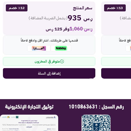
سعر المنتج
٪13 خصم
٪12 خصم
935
ر.س
ضافة )
( يشمل الضريبة المضافة )
ر.س
1,060
وفر 125 ر.س
ع لاحقاً
قسّمها على طريقتك، اشترِ الآن وادفع لاحقاً
متوفر في المخزون
إضافة إلى السلة
رقم السجل : 1010863631
توثيق التجارة الإلكترونية