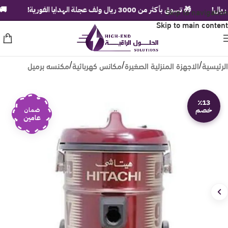
Skip to navigation
🎁 تسوق بأكثر من 3000 ريال ولف عجلة الهدايا الفورية!
🚚 شحن م
Skip to main content
الرئيسية
الاجهزة المنزلية الصغيرة
مكانس كهربائية
مكنسه برميل
/
/
/
٪13
خصم
ضمان
عامين