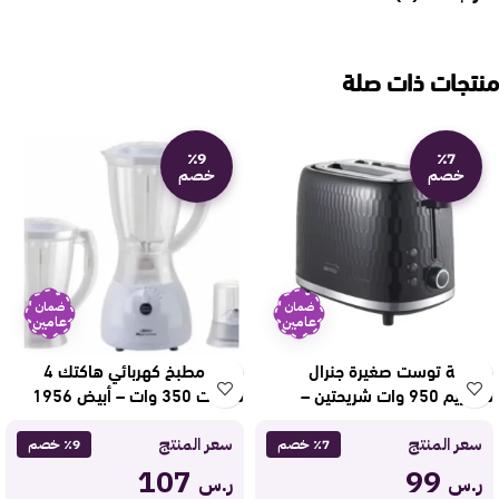
منتجات ذات صلة
٪9
٪7
خصم
خصم
ضمان
ضمان
عامين
عامين
حماصة توست صغيرة جنرال
خلاط مطبخ كهربائي هاكتك 4
سوبريم 950 وات شريحتين –
سرعات 350 وات – أبيض 1956
رمادي GSTO2BM
سعر المنتج
سعر المنتج
٪7 خصم
٪9 خصم
107
99
ر.س
ر.س