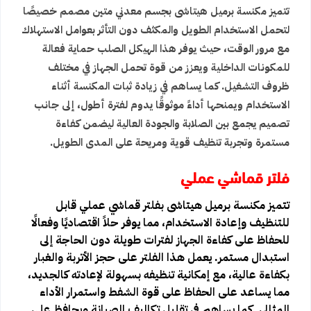
تتميز مكنسة برميل هيتاشى بجسم معدني متين مصمم خصيصًا
لتحمل الاستخدام الطويل والمكثف دون التأثر بعوامل الاستهلاك
مع مرور الوقت، حيث يوفر هذا الهيكل الصلب حماية فعالة
للمكونات الداخلية ويعزز من قوة تحمل الجهاز في مختلف
ظروف التشغيل. كما يساهم في زيادة ثبات المكنسة أثناء
الاستخدام ويمنحها أداءً موثوقًا يدوم لفترة أطول، إلى جانب
تصميم يجمع بين الصلابة والجودة العالية ليضمن كفاءة
مستمرة وتجربة تنظيف قوية ومريحة على المدى الطويل.
فلتر قماشي عملي
تتميز مكنسة برميل هيتاشى بفلتر قماشي عملي قابل
للتنظيف وإعادة الاستخدام، مما يوفر حلاً اقتصاديًا وفعالًا
للحفاظ على كفاءة الجهاز لفترات طويلة دون الحاجة إلى
استبدال مستمر. يعمل هذا الفلتر على حجز الأتربة والغبار
بكفاءة عالية، مع إمكانية تنظيفه بسهولة لإعادته كالجديد،
مما يساعد على الحفاظ على قوة الشفط واستمرار الأداء
المثالي. كما يساهم في تقليل تكاليف الصيانة ويحافظ على