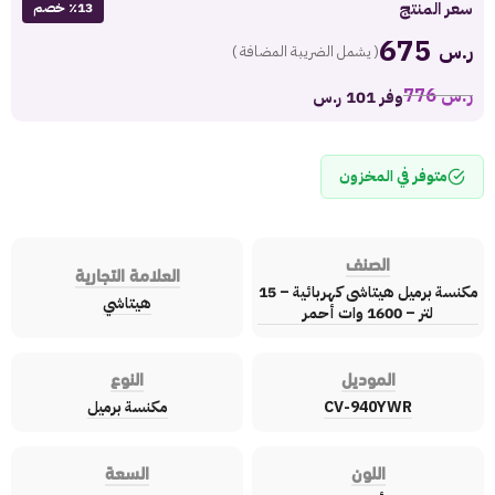
سعر المنتج
٪13 خصم
675
ر.س
( يشمل الضريبة المضافة )
ر.س
776
وفر 101 ر.س
متوفر في المخزون
الصنف
العلامة التجارية
مكنسة برميل هيتاشى كهربائية – 15
هيتاشي
لتر – 1600 وات أحمر
الموديل
النوع
CV-940YWR
مكنسة برميل
اللون
السعة