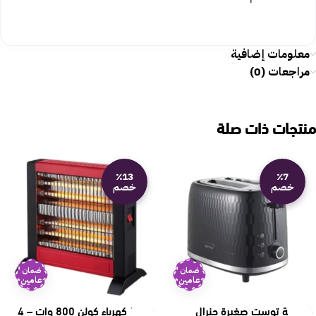
معلومات إضافية
مراجعات (0)
منتجات ذات صلة
٪13
٪7
خصم
خصم
ضمان
ضمان
عامين
عامين
حماصة توست صغيرة جنرال
دفاية كهرباء كولن 800 وات – 4