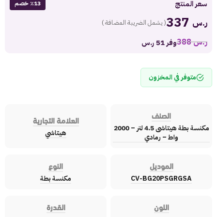
سعر المنتج
٪13 خصم
337
ر.س
( يشمل الضريبة المضافة )
ر.س
388
وفر 51 ر.س
متوفر في المخزون
الصنف
العلامة التجارية
مكنسة بطة هيتاشى 4.5 لتر – 2000
هيتاشي
واط – رمادي
الموديل
النوع
CV-BG20PSGRGSA
مكنسة بطة
اللون
القدرة