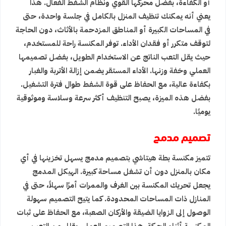
أو الكفاءة، بفضل محركها القوي ونظام الشفط الفعال. هذا
يعني أنه يمكنك تنظيف المنزل بالكامل في جلسة واحدة، حتى
في المساحات الكبيرة أو المناطق المزدحمة بالأثاث، دون الحاجة
لتوقف متكرر أو فقدان الأداء. توفر المكنسة راحة للمستخدم،
حيث يقل التعب الناتج عن الاستخدام الطويل، بفضل تصميمها
العملي وخفة وزنها. الأداء المستقر يضمن إزالة الأتربة والغبار
بكفاءة عالية، مع الحفاظ على قوة الشفط طوال فترة التشغيل.
بفضل هذه الميزة، يصبح التنظيف أكثر سرعة وسلاسة وموثوقية
يوميًا.
تصميم مدمج
تتميز مكنسة بطة هيتاشي بتصميم مدمج يسهل تخزينها في أي
مكان بالمنزل دون أن تشغل مساحة كبيرة. الهيكل المدمج
يجعل تحريك المكنسة بين الغرف والممرات أمرًا سهلاً، حتى في
المنازل ذات المساحات المحدودة. كما يتيح التصميم سهولة
الوصول إلى الزوايا الضيقة والأركان الصعبة، مع الحفاظ على ثبات