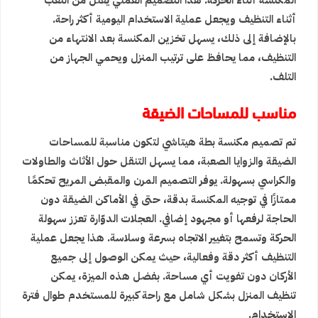
المكنسة أثناء الحركة. هذا التصميم العملي يقلل من التعب
أثناء التنظيف ويجعل عملية الاستخدام اليومية أكثر راحة.
بالإضافة إلى ذلك، يسهل تخزين المكنسة بعد الانتهاء من
التنظيف، مما يحافظ على ترتيب المنزل ويحمي الجهاز من
التلف.
مناسب للمساحات الضيقة
تم تصميم مكنسة بطة هيتاشي لتكون مناسبة للمساحات
الضيقة والزوايا الصعبة، مما يسهل التنقل حول الأثاث والطاولات
والكراسي بسهولة. يوفر التصميم المرن والمقبض المريح تحكمًا
ممتازًا في توجيه المكنسة بدقة، حتى في الأماكن الضيقة دون
الحاجة لرفعها أو مجهود إضافي. العجلات الدوّارة تعزز سهولة
الحركة وتسمح بتغيير الاتجاه بسرعة وسلاسة. هذا يجعل عملية
التنظيف أكثر دقة وفعالية، حيث يمكن الوصول إلى جميع
الأركان دون تفويت أي مساحة. بفضل هذه الميزة، يمكن
تنظيف المنزل بشكل شامل مع راحة كبيرة للمستخدم طوال فترة
الاستخدام.