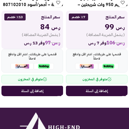
سوبريم 950 وات شريحتين –
شمعة – أحمر/أسود 807102010
رمادي GSTO2BM
سعر المنتج
سعر المنتج
٪7 خصم
٪13 خصم
84
99
ر.س
ر.س
( يشمل الضريبة المضافة )
( يشمل الضريبة المضافة )
ر.س
106
ر.س
97
وفر 7 ر.س
وفر 13 ر.س
قسّمها على طريقتك، اشترِ الآن وادفع
قسّمها على طريقتك، اشترِ الآن وادفع
لاحقاً
لاحقاً
متوفر في المخزون
متوفر في المخزون
إضافة إلى السلة
إضافة إلى السلة