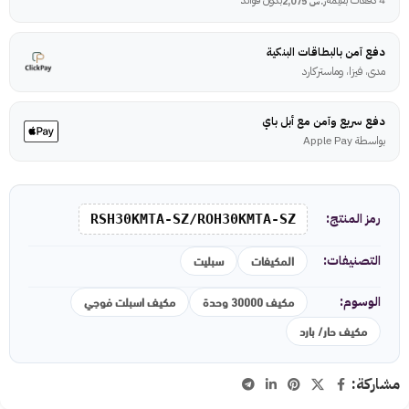
ر.س
2,075
دفع آمن بالبطاقات البنكية
مدى، فيزا، وماستركارد
دفع سريع وآمن مع أبل باي
بواسطة Apple Pay
رمز المنتج:
RSH30KMTA-SZ/ROH30KMTA-SZ
المكيفات
سبليت
التصنيفات:
مكيف 30000 وحدة
مكيف اسبلت فوجي
الوسوم:
مكيف حار/ بارد
مشاركة: