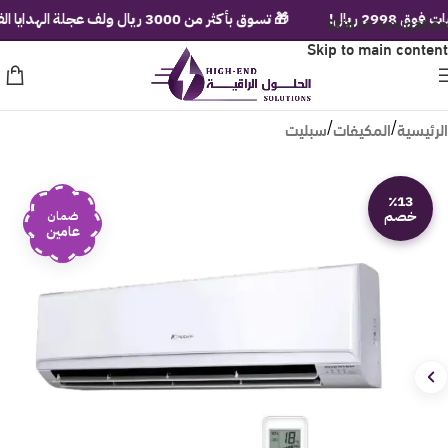
يال!
Skip to navigation
🎁 تسوق بأكثر من 3000 ريال ولف عجلة الهدايا الفورية!
Skip to main content
الرئيسية
المكيفات
سبليت
/
/
٪13
خصم
ضمان
عامين