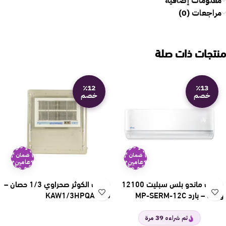
معلومات إضافية
مراجعات (0)
منتجات ذات صلة
٪12
٪13
خصم
خصم
ضمان
ضمان
عامين
عامين
مكيف ماندو بلس سبليت 12100
مكيف الكوثر صحراوي 1/3 حصان –
وحدة – بارد MP-SERM-12C
قش KAW1/3HPQA
39
تم شراءه
مرة