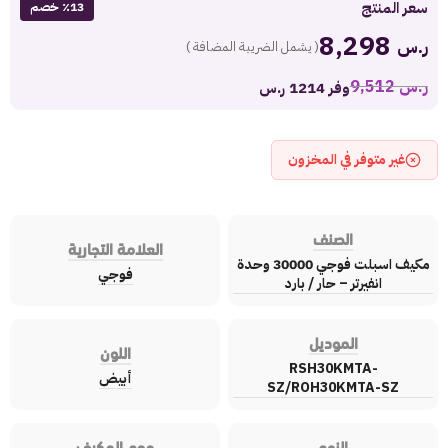
سعر المنتج
٪13 خصم
8,298
ر.س
( يشمل الضريبة المضافة )
ر.س
9,512
وفر 1214 ر.س
غير متوفر في المخزون
الصنف
العلامة التجارية
مكيف اسبلت فوجي 30000 وحدة
فوجي
انفيرتر – حار / بارد
الموديل
اللون
RSH30KMTA-
أبيض
SZ/ROH30KMTA-SZ
النوع
حجم المكيف