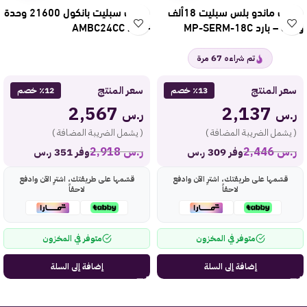
مكيف ماندو بلس سبليت 18ألف
مكيف سبليت بانكول 21600 وحدة
وحدة – بارد MP-SERM-18C
– بارد AMBC24CC
67
تم شراءه
مرة
سعر المنتج
سعر المنتج
٪13 خصم
٪12 خصم
2,567
2,137
ر.س
ر.س
( يشمل الضريبة المضافة )
( يشمل الضريبة المضافة )
ر.س
2,446
ر.س
2,918
وفر 309 ر.س
وفر 351 ر.س
قسّمها على طريقتك، اشترِ الآن وادفع
قسّمها على طريقتك، اشترِ الآن وادفع
لاحقاً
لاحقاً
متوفر في المخزون
متوفر في المخزون
إضافة إلى السلة
إضافة إلى السلة