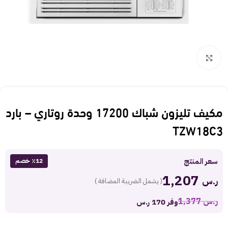
Click to enlarge
مكيف تليزون شباك 17200 وحدة روتاري – بارد
TZW18C3
سعر المنتج
٪12 خصم
1,207
ر.س
( يشمل الضريبة المضافة )
ر.س
1,377
وفر 170 ر.س