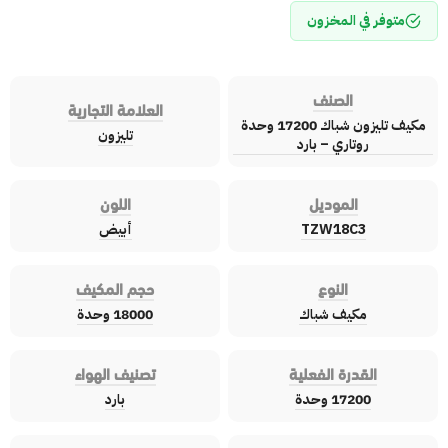
متوفر في المخزون
الصنف
العلامة التجارية
مكيف تليزون شباك 17200 وحدة
تليزون
روتاري – بارد
الموديل
اللون
TZW18C3
أبيض
النوع
حجم المكيف
مكيف شباك
18000 وحدة
القدرة الفعلية
تصنيف الهواء
17200 وحدة
بارد