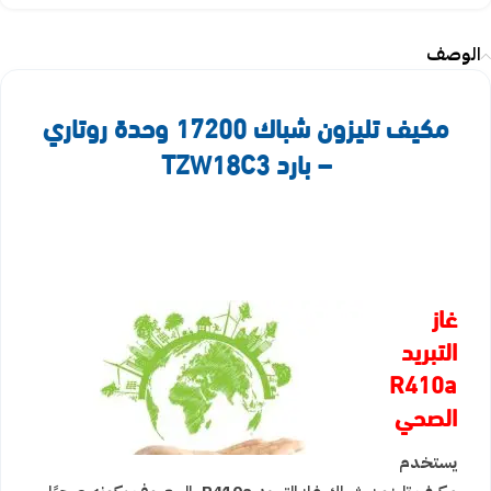
الوصف
مكيف تليزون شباك 17200 وحدة روتاري
– بارد TZW18C3
غاز
التبريد
R410a
الصحي
يستخدم