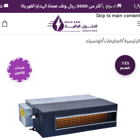
Skip to navigation
🎁 تسوق بأكثر من 3000 ريال ولف عجلة الهدايا الفورية!
🚚 شحن مجا
Skip to main content
الرئيسية
المكيفات
كونسيلد
/
/
٪11
خصم
ضمان
عامين