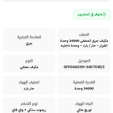
متوفر في المخزون
الصنف
العلامة التجارية
مكيف جرى المخفى 34000 وحدة
جري
انفيرتر – حار / بارد – وحدة داخليه
الموديل
النوع
GFH36ADXH-S6DTE4D/I
مكيف مخفي
القدرة الفعلية
تصنيف الهواء
34000 وحدة
حار بارد
اتجاه الهواء
نوع التحكم
توزيع مثالي
ريموت سلكي + واي فاي