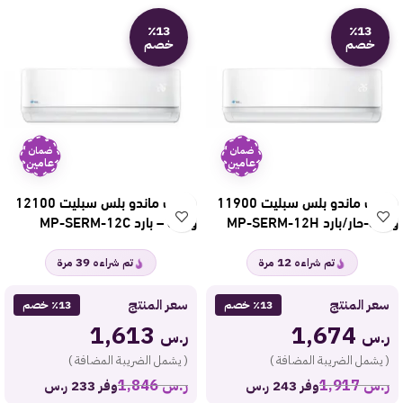
٪13
٪13
خصم
خصم
ضمان
ضمان
عامين
عامين
مكيف ماندو بلس سبليت 11900
مكيف ماندو بلس سبليت 12100
وحدة-حار/بارد MP-SERM-12H
وحدة – بارد MP-SERM-12C
39
12
تم شراءه
مرة
تم شراءه
مرة
سعر المنتج
سعر المنتج
٪13 خصم
٪13 خصم
1,613
1,674
ر.س
ر.س
( يشمل الضريبة المضافة )
( يشمل الضريبة المضافة )
ر.س
1,917
ر.س
1,846
وفر 243 ر.س
وفر 233 ر.س