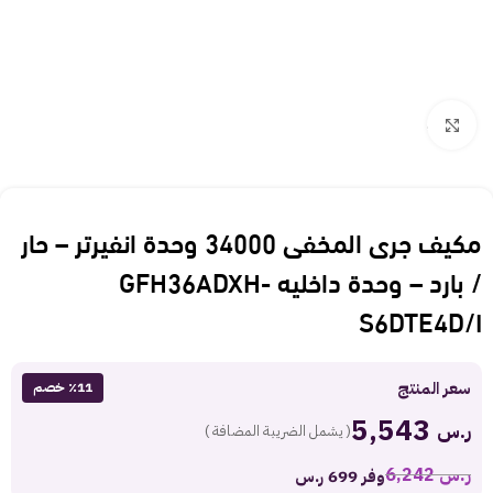
Click to enlarge
مكيف جرى المخفى 34000 وحدة انفيرتر – حار
/ بارد – وحدة داخليه GFH36ADXH-
S6DTE4D/I
سعر المنتج
٪11 خصم
5,543
ر.س
( يشمل الضريبة المضافة )
ر.س
6,242
وفر 699 ر.س