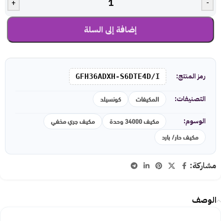
+
-
إضافة إلى السلة
رمز المنتج:
GFH36ADXH-S6DTE4D/I
المكيفات
كونسيلد
التصنيفات:
مكيف 34000 وحدة
مكيف جري مخفي
الوسوم:
مكيف حار/ بارد
مشاركة:
الوصف