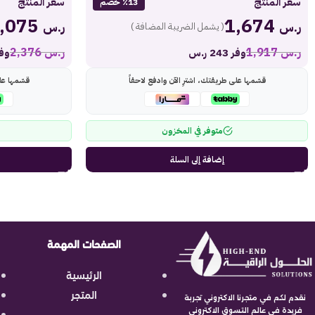
سعر المنتج
سعر المنتج
٪13 خصم
2,075
1,674
ر.س
ر.س
( يشمل الضريبة المضافة )
ر.س
1,917
ر.س
2,376
وفر 243 ر.س
وفر 301
قسّمها على طريقتك، اشترِ الآن وادفع لاحقاً
قسّمها عل
متوفر في المخزون
إضافة إلى السلة
الصفحات المهمة
الرئيسية
المتجر
نقدم لكم في متجرنا الاكتروني تجربة
فريدة في عالم التسوق الاكتروني