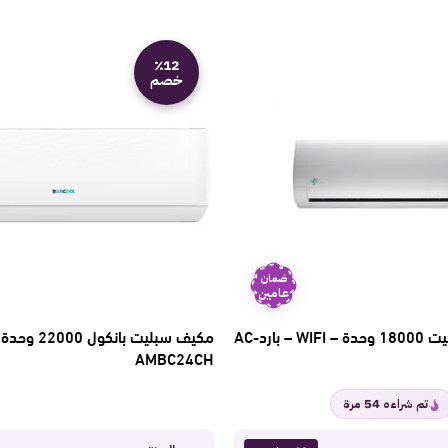
٪12
خصم
ضمان
عامين
مكيف ماندو سبليت 18000 وحدة – WIFI – باردAC-
مكيف سبليت بانك
AMBC24CH
54
تم شراءه
مرة