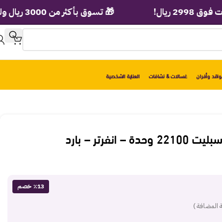
ل!
🎁 تسوق بأكثر من 3000 ريال ولف عجلة الهدايا الفورية!
اقد وأفران
غسالات & نشافات
العناية الشخصية
مكيف جنرال سوبريم سبليت 22100 وحدة – انفرتر – بارد
٪13 خصم
 المضافة )