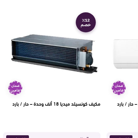
٪12
خصم
ضمان
ضمان
عامين
عامين
ول 22000 وحدة – حار / بارد
مكيف كونسيلد ميديا 18 ألف وحدة – حار / بارد