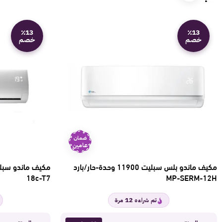
٪13
٪13
خصم
خصم
ضمان
عامين
مكيف ماندو بلس سبليت 11900 وحدة-حار/بارد
18c-T7
MP-SERM-12H
12
تم شراءه
مرة