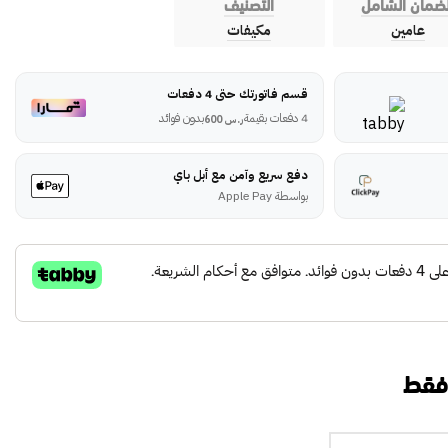
لضمان الشامل
التصنيف
عامين
مكيفات
قسم فاتورتك حتى 4 دفعات
4 دفعات بقيمة
بدون فوائد
ر.س
600
دفع سريع وآمن مع أبل باي
بواسطة Apple Pay
 فقط