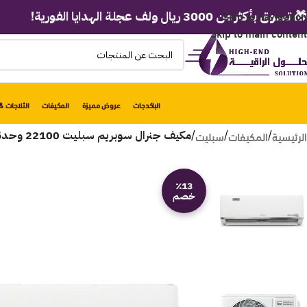
Skip to navigation
 3000 ريال ولف عجلة الهدايا الفورية!
Skip to main content
الباكدجات
عروض مميزة
المكيفات
الثلاجات & 
الرئيسية
المكيفات
سبليت
/
/
/
مكيف جنرال سوبريم سبليت 22100 وحدة – انفرتر – بارد GSTN24CX
٪13
خصم