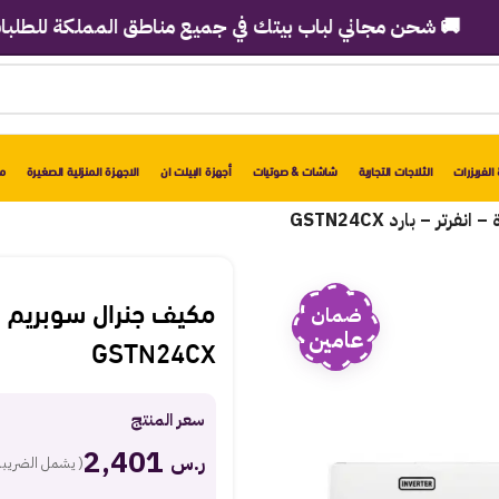
 شحن مجاني لباب بيتك في جميع مناطق المملكة للطلبات فوق 2998 ريا
الفريزرات
الثلاجات التجارية
شاشات & صوتيات
أجهزة البيلت ان
الاجهزة المنزلية الصغيرة
مو
ضمان
عامين
GSTN24CX
سعر المنتج
2,401
ر.س
( يشمل الضريبة