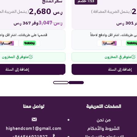
سعر المنتج
٪13 خصم
2,680
ر.س
( يشمل الضريبة المضافة )
( يشمل الضريبة الم
ر.س
3,047
 ر.س
وفر 367 ر.س
ى طريقتك، اشترِ الآن وادفع لاحقاً
قسّمها على طريقتك، اشترِ الآن وادف
متوفر في المخزون
متوفر في المخزون
إضافة إلى السلة
إضافة إلى السلة
الصفحات التعريفية
تواصل معنا
من نحن
الشروط والأحكام
highendcom1@gmail.com
الاسترجاع والاستبدال
966566021927+