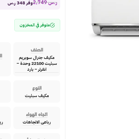
ر.س
2,749
وفر 348 ر.س
متوفر في المخزون
الصنف
ال
مكيف جنرال سوبريم
سبليت 22100 وحدة –
انفرتر – بارد
النوع
مكيف سبليت
اتجاه الهواء
رباعى الاتجاهات
ري