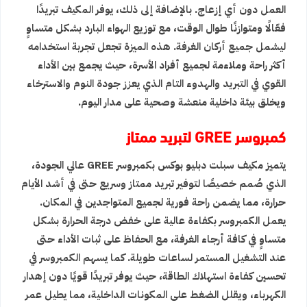
العمل دون أي إزعاج. بالإضافة إلى ذلك، يوفر المكيف تبريدًا
فعّالًا ومتوازنًا طوال الوقت، مع توزيع الهواء البارد بشكل متساوٍ
ليشمل جميع أركان الغرفة. هذه الميزة تجعل تجربة استخدامه
أكثر راحة وملاءمة لجميع أفراد الأسرة، حيث يجمع بين الأداء
القوي في التبريد والهدوء التام الذي يعزز جودة النوم والاسترخاء
ويخلق بيئة داخلية منعشة وصحية على مدار اليوم.
كمبروسر GREE لتبريد ممتاز
يتميز مكيف سبلت دبليو بوكس بكمبروسر GREE عالي الجودة،
الذي صُمم خصيصًا لتوفير تبريد ممتاز وسريع حتى في أشد الأيام
حرارة، مما يضمن راحة فورية لجميع المتواجدين في المكان.
يعمل الكمبروسر بكفاءة عالية على خفض درجة الحرارة بشكل
متساوٍ في كافة أرجاء الغرفة، مع الحفاظ على ثبات الأداء حتى
عند التشغيل المستمر لساعات طويلة. كما يسهم الكمبروسر في
تحسين كفاءة استهلاك الطاقة، حيث يوفر تبريدًا قويًا دون إهدار
الكهرباء، ويقلل الضغط على المكونات الداخلية، مما يطيل عمر