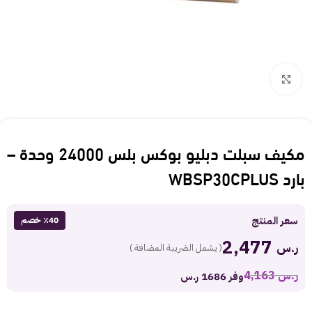
Click to enlarge
مكيف سبلت دبليو بوكس بلس 24000 وحدة –
بارد WBSP30CPLUS
سعر المنتج
٪40 خصم
2,477
ر.س
( يشمل الضريبة المضافة )
ر.س
4,163
وفر 1686 ر.س