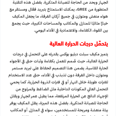
الجهاز ويحد من الحاجة للصيانة المتكررة. بفضل هذه التقنية
المتطورة من GREE، يمكنك الاستمتاع بتبريد فعّال ومستقر مع
هواء منعش ومتوازن في جميع أركان الغرفة، ما يجعل المكيف
خيارًا مثاليًا للمنازل والمكاتب والمساحات الكبيرة، حيث يجمع
بين القوة، الكفاءة، والاعتمادية في الأداء اليومي.
يتحمّل درجات الحرارة العالية
يتميز مكيف سبلت دبليو بوكس بقدرته على التحمل في درجات
الحرارة العالية، حيث صُمم للعمل بكفاءة وثبات حتى في الأجواء
الحارة القاسية. يضمن هذا التصميم الحفاظ على تبريد مستمر
ومتوازن داخل الغرفة دون تذبذب في الأداء، حتى عند الاستخدام
لفترات طويلة خلال النهار أو في فترات الذروة الحرارية. كما يحمي
التحمل العالي المكونات الداخلية مثل الضاغط والمراوح من
الإجهاد الناتج عن الحرارة المرتفعة، مما يطيل عمر الجهاز ويقلل
الحاجة للصيانة المتكررة. بفضل هذه الميزة، يظل المكيف يوفر
بيئة منعشة ومريحة للمستخدمين، سواء في المنازل أو المكاتب