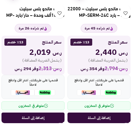
مكيف ماندو بلس سبليت – 22000
مكيف ماندو بلس سبليت
وحدة – بارد MP-SERM-24C
18200ألف وحدة – حار/بارد MP-
SERM-18H
26
45
تم شراءه
مرة
تم شراءه
مرة
سعر المنتج
سعر المنتج
٪13 خصم
٪13 خصم
2,019
2,440
ر.س
ر.س
( يشمل الضريبة المضافة )
( يشمل الضريبة المضافة )
ر.س
2,794
ر.س
2,313
وفر 354 ر.س
وفر 294 ر.س
قسّمها على طريقتك، اشترِ الآن وادفع
قسّمها على طريقتك، اشترِ الآن وادفع
لاحقاً
لاحقاً
متوفر في المخزون
متوفر في المخزون
إضافة إلى السلة
إضافة إلى السلة