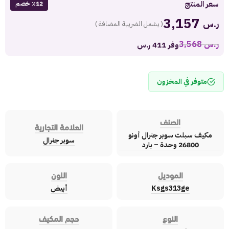
سعر المنتج
٪12 خصم
3,157
ر.س
( يشمل الضريبة المضافة )
ر.س
3,568
وفر 411 ر.س
متوفر في المخزون
الصنف
العلامة التجارية
مكيف سبلت سوبر جنرال أونو
سوبر جنرال
26800 وحدة – بارد
الموديل
اللون
Ksgs313ge
أبيض
النوع
حجم المكيف