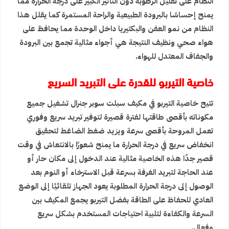
النظام على تقليل الرطوبة دون التأثير الكبير على درجة الحرارة مما
يمنح إحساسًا بالبرودة الطبيعية والراحة المستمرة كما يقلل هذا
النظام من نمو العفن والبكتيريا داخل الوحدة مما يحافظ على
هواء صحي ونظيف النتيجة هي أجواء مثالية تجمع بين البرودة
والجفاف المعتدل للهواء.
خاصية التيربو للقدرة على التبريد السريع
تتيح خاصية التيربو في مكيف سبلت سوبر جنرال تشغيل جميع
مكوناته بأقصى طاقتها لفترة قصيرة لتوفير تبريد سريع وفوري
تعمل المروحة بأقصى سرعة ويزيد ضغط الضاغط لتحقيق
انخفاض سريع في درجة الحرارة ما يمنح شعورًا بالانتعاش في وقت
قصير جدًا هذه الخاصية مثالية عند الدخول إلى مكان حار أو
عند الحاجة لتبريد الغرفة بسرعة قبل الاسترخاء أو النوم بعد
الوصول إلى درجة الحرارة المطلوبة يعود الجهاز تلقائيًا إلى الوضع
العادي للحفاظ على الطاقة بفضل التيربو يجمع المكيف بين
السرعة والكفاءة لتلبية احتياجات المستخدم بشكل سريع
وفعال.