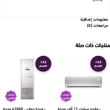
معلومات إضافية
مراجعات (0)
منتجات ذات صلة
٪13
٪13
خصم
خصم
ضمان
ضمان
عامين
عامين
مكيف ماندو سبليت 12 ألف وحدة
مكيف ميديا دولابي 42000 وحدة