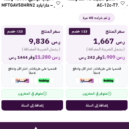
– باردAC-12c-T7
انفرتر – حار/بارد MFTGAV50HRN2
40
تم شراءه
مرة
سعر المنتج
سعر المنتج
٪13 خصم
٪13 خصم
9,836
1,667
ر.س
ر.س
( يشمل الضريبة المضافة )
( يشمل الضريبة المضافة )
ر.س
1,909
ر.س
11,280
وفر 242 ر.س
وفر 1444 ر.س
قسّمها على طريقتك، اشترِ الآن وادفع
قسّمها على طريقتك، اشترِ الآن وادفع
لاحقاً
لاحقاً
متوفر في المخزون
متوفر في المخزون
إضافة إلى السلة
إضافة إلى السلة