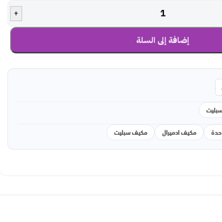
+
إضافة إلى السلة
بليت
مكيف ادميرال
مكيف سبليت