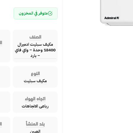
متوفر في المخزون
الصنف
ال
مكيف سبليت ادميرال
18400 وحدة – واي فاي
– بارد
النوع
مكيف سبليت
اتجاه الهواء
رباعى الاتجاهات
بلد المنشأ
ا
الصين