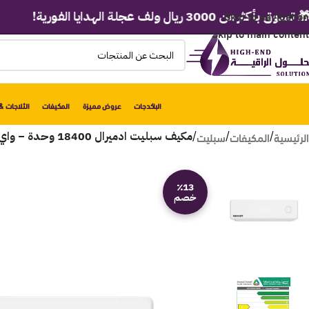
Skip to navigation
 3000 ريال ولف عجلة الهدايا الفورية!
Skip to main content
الباكدجات
عروض مميزة
المكيفات
الثلاجات & 
الرئيسية
المكيفات
سبليت
/
/
/
مكيف سبليت ادميرال 18400 وحدة – واي فاي – بارد ADS18KCNP
٪13
خصم