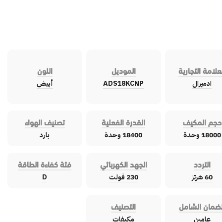
علامة التجارية
الموديل
اللون
ادميرال
ADS18KCNP
أبيض
حجم المكيف
القدرة الفعلية
تصنيف الهواء
18000 وحدة
18400 وحدة
بارد
التردد
الجهد الكهربائي
فئة كفاءة الطاقة
60 هرتز
230 فولت
D
لضمان الشامل
التصنيف
عامين
مكيفات