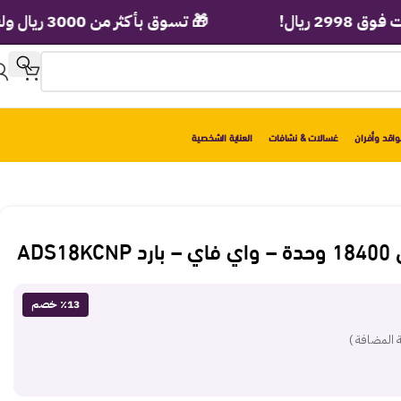
ل!
🎁 تسوق بأكثر من 3000 ريال ولف عجلة الهدايا الفورية!
اقد وأفران
غسالات & نشافات
العناية الشخصية
ADS
٪13 خصم
 المضافة )