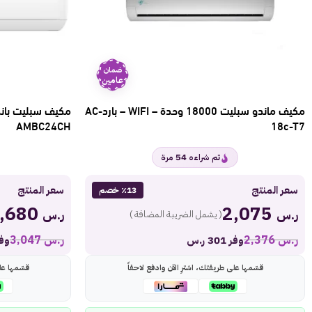
ضمان
عامين
مكيف ماندو سبليت 18000 وحدة – WIFI – باردAC-
AMBC24CH
18c-T7
54
تم شراءه
مرة
سعر المنتج
سعر المنتج
٪13 خصم
2,680
2,075
ر.س
ر.س
( يشمل الضريبة المضافة )
ر.س
2,376
ر.س
3,047
وفر 301 ر.س
وفر 367
قسّمها على طريقتك، اشترِ الآن وادفع لاحقاً
قسّمها عل