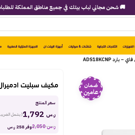
 شحن مجاني لباب بيتك في جميع مناطق المملكة للطلبات فوق 2998 ريا
الفريزرات
الثلاجات التجارية
شاشات & صوتيات
أجهزة البيلت ان
الاجهزة المنزلية الصغيرة
مو
مكيف سبليت ادميرال 18400 وحدة – واي فاي – بارد 18KCNP
ضمان
عامين
سعر المنتج
1,792
ر.س
( يشمل الضريبة
ر.س
2,050
وفر 258 ر.س