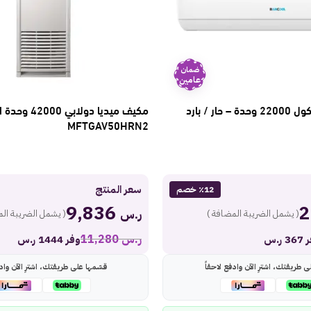
ضمان
عامين
مكيف سبليت بانكول 22000 وحدة – حار / بارد
مكيف ميديا دولاب
MFTGAV50HRN2
سعر المنتج
٪12 خصم
9,836
ر.س
( يشمل الضريبة المضافة )
( يشمل الضريبة الم
ر.س
11,280
 ر.س
وفر 1444 ر.س
ى طريقتك، اشترِ الآن وادفع لاحقاً
قسّمها على طريقتك، اشترِ الآن وادف