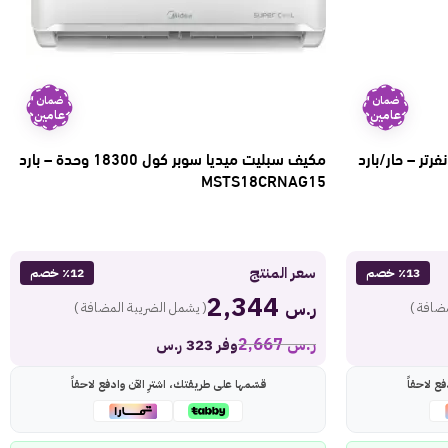
ضمان
ضمان
عامين
عامين
ي 42000 وحدة انفرتر – حار/بارد
مكيف سبليت ميديا سوبر كول 18300 وحدة – بارد
MSTS18CRNAG15
سعر المنتج
٪13 خصم
٪12 خصم
2,344
ر.س
ضافة )
( يشمل الضريبة المضافة )
ر.س
2,667
وفر 323 ر.س
ع لاحقاً
قسّمها على طريقتك، اشترِ الآن وادفع لاحقاً